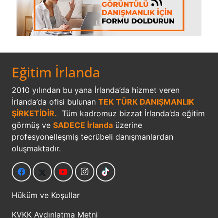
Eğitim İrlanda
2010 yılından bu yana İrlanda’da hizmet veren
İrlanda’da ofisi bulunan
TEK TÜRK DANIŞMANLIK
ŞİRKETİDİR.
Tüm kadromuz bizzat İrlanda’da eğitim
görmüş ve
SADECE İrlanda
üzerine
profesyonelleşmiş tecrübeli danışmanlardan
oluşmaktadır.
Hüküm ve Koşullar
KVKK Aydınlatma Metni