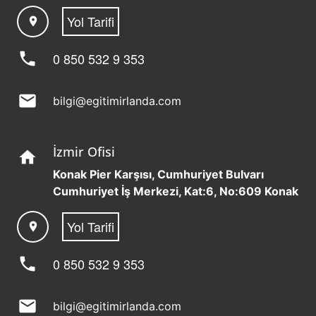
Yol Tarifi
location_on
phone
0 850 532 9 353
mail
bilgi@egitimirlanda.com
İzmir Ofisi
home
Konak Pier Karşısı, Cumhuriyet Bulvarı
Cumhuriyet İş Merkezi, Kat:6, No:609 Konak
Yol Tarifi
location_on
phone
0 850 532 9 353
mail
bilgi@egitimirlanda.com