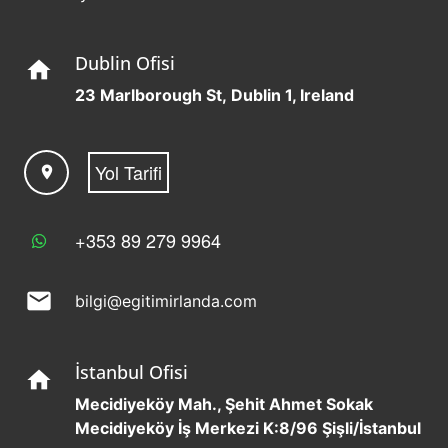
Dublin Ofisi
home
23 Marlborough St, Dublin 1, Ireland
Yol Tarifi
location_on
+353 89 279 9964
mail
bilgi@egitimirlanda.com
İstanbul Ofisi
home
Mecidiyeköy Mah., Şehit Ahmet Sokak
Mecidiyeköy İş Merkezi K:8/96 Şişli/İstanbul