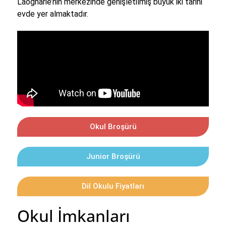
Laogharie’nin merkezinde genişletilmiş büyük iki tarihi
evde yer almaktadır.
Okul Broşürü
Junior Broşürü
Dil Okulu Fiyatları
Okul İmkanları