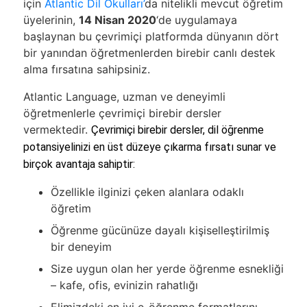
için
Atlantic Dil Okulları’
da nitelikli mevcut öğretim
üyelerinin,
14 Nisan 2020
‘de uygulamaya
başlaynan bu çevrimiçi platformda dünyanın dört
bir yanından öğretmenlerden birebir canlı destek
alma fırsatına sahipsiniz.
Atlantic Language, uzman ve deneyimli
öğretmenlerle çevrimiçi birebir dersler
vermektedir.
Çevrimiçi birebir dersler, dil öğrenme
potansiyelinizi en üst düzeye çıkarma fırsatı sunar ve
birçok avantaja sahiptir:
Özellikle ilginizi çeken alanlara odaklı
öğretim
Öğrenme gücünüze dayalı kişiselleştirilmiş
bir deneyim
Size uygun olan her yerde öğrenme esnekliği
– kafe, ofis, evinizin rahatlığı
Elimizdeki en iyi e-öğrenme formatlarını