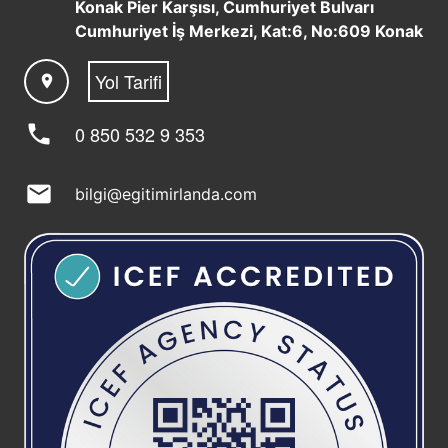
Konak Pier Karşısı, Cumhuriyet Bulvarı
Cumhuriyet İş Merkezi, Kat:6, No:609 Konak
Yol Tarifi
location_on
phone
0 850 532 9 353
mail
bilgi@egitimirlanda.com