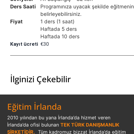
Ders Saati
Programınıza uyacak şekilde eğitmeniniz
belirleyebilirsiniz.
Fiyat
1 ders (1 saat)
Haftada 5 ders
Haftada 10 ders
Kayıt ücreti
€30
İlginizi Çekebilir
Eğitim İrlanda
2010 yılından bu yana İrlanda’da hizmet veren
İrlanda’da ofisi bulunan
TEK TÜRK DANIŞMANLIK
ŞİRKETİDİR.
Tüm kadromuz bizzat İrlanda’da eğitim