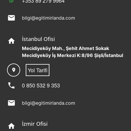
+353 89 279 9964
mail
bilgi@egitimirlanda.com
İstanbul Ofisi
home
Mecidiyeköy Mah., Şehit Ahmet Sokak
Mecidiyeköy İş Merkezi K:8/96 Şişli/İstanbul
Yol Tarifi
location_on
phone
0 850 532 9 353
mail
bilgi@egitimirlanda.com
İzmir Ofisi
home