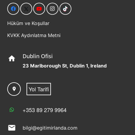
Hüküm ve Koşullar
KVKK Aydınlatma Metni
Dublin Ofisi
home
23 Marlborough St, Dublin 1, Ireland
Yol Tarifi
location_on
+353 89 279 9964
mail
bilgi@egitimirlanda.com