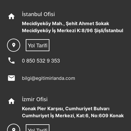
İstanbul Ofisi
home
Mecidiyeköy Mah., Şehit Ahmet Sokak
Mecidiyeköy İş Merkezi K:8/96 Şişli/İstanbul
Yol Tarifi
location_on
phone
0 850 532 9 353
mail
bilgi@egitimirlanda.com
İzmir Ofisi
home
Konak Pier Karşısı, Cumhuriyet Bulvarı
Cumhuriyet İş Merkezi, Kat:6, No:609 Konak
Yol Tarifi
location_on