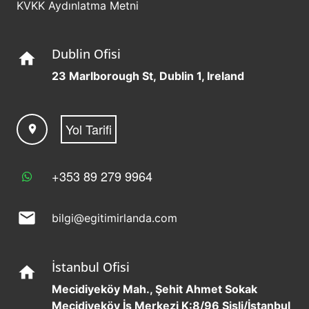
KVKK Aydınlatma Metni
Dublin Ofisi
home
23 Marlborough St, Dublin 1, Ireland
Yol Tarifi
location_on
+353 89 279 9964
mail
bilgi@egitimirlanda.com
İstanbul Ofisi
home
Mecidiyeköy Mah., Şehit Ahmet Sokak
Mecidiyeköy İş Merkezi K:8/96 Şişli/İstanbul