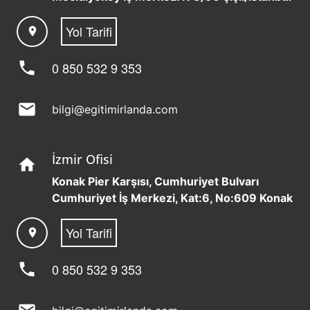
Yol Tarifi
location_on
phone
0 850 532 9 353
mail
bilgi@egitimirlanda.com
İzmir Ofisi
home
Konak Pier Karşısı, Cumhuriyet Bulvarı
Cumhuriyet İş Merkezi, Kat:6, No:609 Konak
Yol Tarifi
location_on
phone
0 850 532 9 353