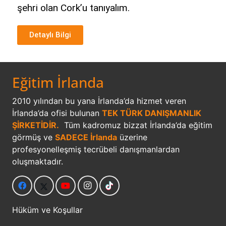
şehri olan Cork’u tanıyalım.
Detaylı Bilgi
Eğitim İrlanda
2010 yılından bu yana İrlanda’da hizmet veren
İrlanda’da ofisi bulunan
TEK TÜRK DANIŞMANLIK
ŞİRKETİDİR.
Tüm kadromuz bizzat İrlanda’da eğitim
görmüş ve
SADECE İrlanda
üzerine
profesyonelleşmiş tecrübeli danışmanlardan
oluşmaktadır.
Hüküm ve Koşullar