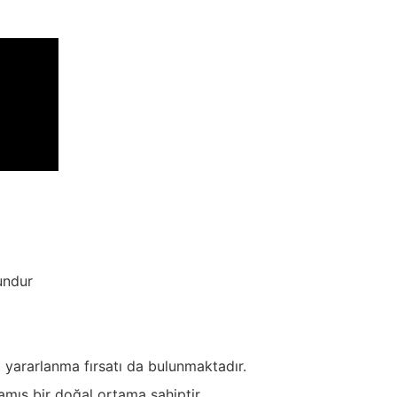
undur
 yararlanma fırsatı da bulunmaktadır.
mış bir doğal ortama sahiptir.