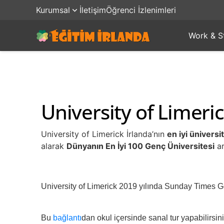
Kurumsal
İletişim
Öğrenci İzlenimleri
Work & S
University of Limeri
University of Limerick İrlanda’nın
en iyi üniversi
alarak
Dünyanın En İyi 100 Genç Üniversitesi
ar
University of Limerick 
2019 yılında Sunday Times Goo
Bu 
bağlantı
dan okul içersinde sanal tur yapabilirsini