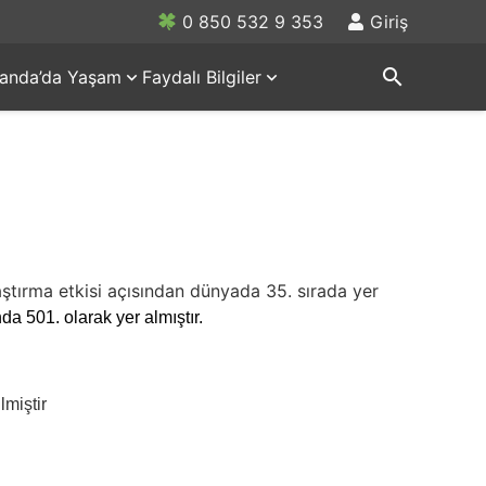
0 850 532 9 353
Giriş
search
rlanda’da Yaşam
Faydalı Bilgiler
ştırma etkisi açısından dünyada 35. sırada yer
a 501. olarak yer almıştır.
lmiştir