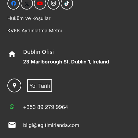
Hüküm ve Koşullar
KVKK Aydınlatma Metni
Dublin Ofisi
home
23 Marlborough St, Dublin 1, Ireland
Yol Tarifi
location_on
+353 89 279 9964
mail
bilgi@egitimirlanda.com