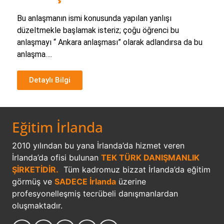
Bu anlaşmanın ismi konusunda yapılan yanlışı
düzeltmekle başlamak isteriz; çoğu öğrenci bu
anlaşmayı “ Ankara anlaşması” olarak adlandırsa da bu
anlaşma….
Detaylı Bilgi
Eğitim İrlanda
2010 yılından bu yana İrlanda’da hizmet veren
İrlanda’da ofisi bulunan
TEK TÜRK DANIŞMANLIK
ŞİRKETİDİR.
Tüm kadromuz bizzat İrlanda’da eğitim
görmüş ve
SADECE İrlanda
üzerine
profesyonelleşmiş tecrübeli danışmanlardan
oluşmaktadır.