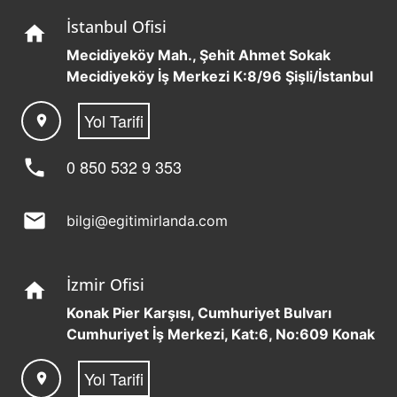
İstanbul Ofisi
home
Mecidiyeköy Mah., Şehit Ahmet Sokak
Mecidiyeköy İş Merkezi K:8/96 Şişli/İstanbul
Yol Tarifi
location_on
phone
0 850 532 9 353
mail
bilgi@egitimirlanda.com
İzmir Ofisi
home
Konak Pier Karşısı, Cumhuriyet Bulvarı
Cumhuriyet İş Merkezi, Kat:6, No:609 Konak
Yol Tarifi
location_on