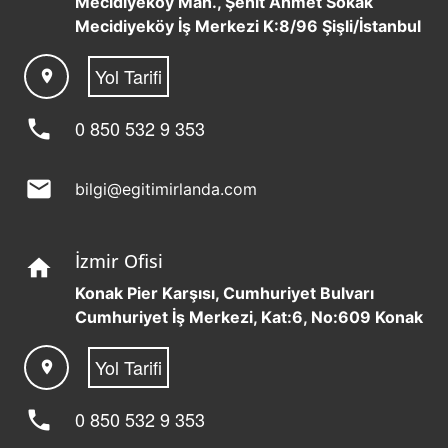
Mecidiyeköy Mah., Şehit Ahmet Sokak
Mecidiyeköy İş Merkezi K:8/96 Şişli/İstanbul
Yol Tarifi
location_on
phone
0 850 532 9 353
mail
bilgi@egitimirlanda.com
İzmir Ofisi
home
Konak Pier Karşısı, Cumhuriyet Bulvarı
Cumhuriyet İş Merkezi, Kat:6, No:609 Konak
Yol Tarifi
location_on
phone
0 850 532 9 353