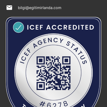
mail
bilgi@egitimirlanda.com