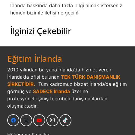
İrlanda hakkında daha fazla bilgi almak isterseniz
hemen bizimle iletişime geçin!!
İlginizi Çekebilir
Eğitim İrlanda
2010 yılından bu yana İrlanda’da hizmet veren
İrlanda’da ofisi bulunan
TEK TÜRK DANIŞMANLIK
ŞİRKETİDİR.
Tüm kadromuz bizzat İrlanda’da eğitim
görmüş ve
SADECE İrlanda
üzerine
profesyonelleşmiş tecrübeli danışmanlardan
oluşmaktadır.
Hüküm ve Koşullar