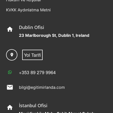
KVKK Aydınlatma Metni
Dublin Ofisi
home
23 Marlborough St, Dublin 1, Ireland
Yol Tarifi
location_on
+353 89 279 9964
mail
bilgi@egitimirlanda.com
İstanbul Ofisi
home