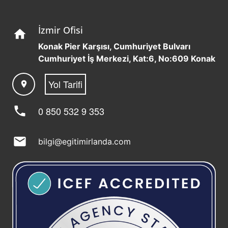
İzmir Ofisi
home
Konak Pier Karşısı, Cumhuriyet Bulvarı
Cumhuriyet İş Merkezi, Kat:6, No:609 Konak
Yol Tarifi
location_on
phone
0 850 532 9 353
mail
bilgi@egitimirlanda.com