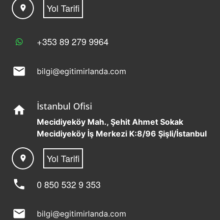
Yol Tarifi
location_on
+353 89 279 9964
mail
bilgi@egitimirlanda.com
İstanbul Ofisi
home
Mecidiyeköy Mah., Şehit Ahmet Sokak
Mecidiyeköy İş Merkezi K:8/96 Şişli/İstanbul
Yol Tarifi
location_on
phone
0 850 532 9 353
mail
bilgi@egitimirlanda.com