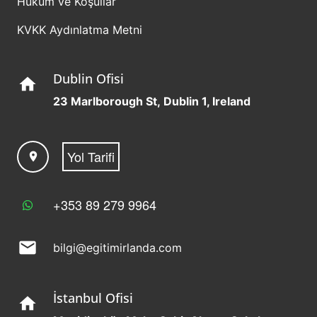
Hüküm ve Koşullar
KVKK Aydınlatma Metni
Dublin Ofisi
home
23 Marlborough St, Dublin 1, Ireland
Yol Tarifi
location_on
+353 89 279 9964
mail
bilgi@egitimirlanda.com
İstanbul Ofisi
home