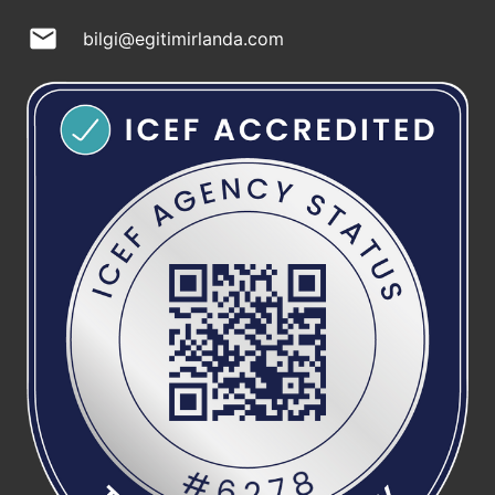
mail
bilgi@egitimirlanda.com