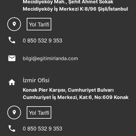
Mecidiyeköy Mah., Şehit Ahmet Sokak
Mecidiyeköy İş Merkezi K:8/96 Şişli/İstanbul
Yol Tarifi
location_on
phone
0 850 532 9 353
mail
bilgi@egitimirlanda.com
İzmir Ofisi
home
Konak Pier Karşısı, Cumhuriyet Bulvarı
Cumhuriyet İş Merkezi, Kat:6, No:609 Konak
Yol Tarifi
location_on
phone
0 850 532 9 353