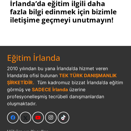
İrlanda’da eğitim ilgili daha
fazla bilgi edinmek için bizimle
iletişime geçmeyi unutmayın!
Eğitim İrlanda
2010 yılından bu yana İrlanda’da hizmet veren
İrlanda’da ofisi bulunan
TEK TÜRK DANIŞMANLIK
ŞİRKETİDİR.
Tüm kadromuz bizzat İrlanda’da eğitim
görmüş ve
SADECE İrlanda
üzerine
profesyonelleşmiş tecrübeli danışmanlardan
oluşmaktadır.