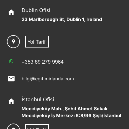
Dublin Ofisi
home
23 Marlborough St, Dublin 1, Ireland
Yol Tarifi
location_on
+353 89 279 9964
mail
bilgi@egitimirlanda.com
İstanbul Ofisi
home
Mecidiyeköy Mah., Şehit Ahmet Sokak
Mecidiyeköy İş Merkezi K:8/96 Şişli/İstanbul