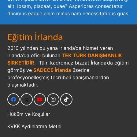
elit. Ipsam, placeat, quae? Asperiores consectetur
ducimus eaque enim minus nam necessitatibus quas.
Eğitim İrlanda
2010 yılından bu yana İrlanda’da hizmet veren
İrlanda’da ofisi bulunan
TEK TÜRK DANIŞMANLIK
ŞİRKETİDİR.
Tüm kadromuz bizzat İrlanda’da eğitim
görmüş ve
SADECE İrlanda
üzerine
profesyonelleşmiş tecrübeli danışmanlardan
oluşmaktadır.
Hüküm ve Koşullar
KVKK Aydınlatma Metni