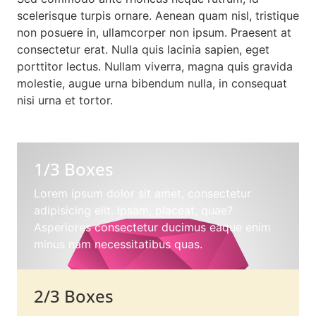
scelerisque turpis ornare. Aenean quam nisl, tristique
non posuere in, ullamcorper non ipsum. Praesent at
consectetur erat. Nulla quis lacinia sapien, eget
porttitor lectus. Nullam viverra, magna quis gravida
molestie, augue urna bibendum nulla, in consequat
nisi urna et tortor.
1/3 Boxes
Lorem ipsum dolor sit amet, consectetur
adipisicing elit. Ipsam, placeat, quae?
Asperiores consectetur ducimus eaque enim
minus nam necessitatibus quas.
2/3 Boxes