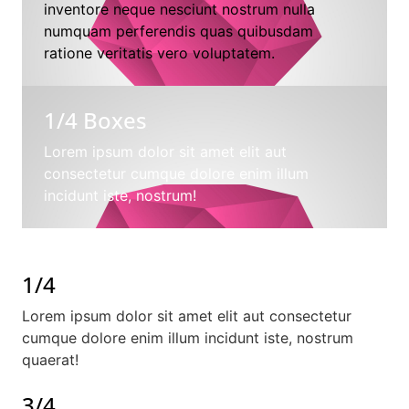
inventore neque nesciunt nostrum nulla
numquam perferendis quas quibusdam
ratione veritatis vero voluptatem.
1/4 Boxes
Lorem ipsum dolor sit amet elit aut
consectetur cumque dolore enim illum
incidunt iste, nostrum!
1/4
Lorem ipsum dolor sit amet elit aut consectetur
cumque dolore enim illum incidunt iste, nostrum
quaerat!
3/4