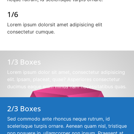
1/6
Lorem ipsum dolorsit amet adipisicing elit
consectetur cumque.
1/3 Boxes
Lorem ipsum dolor sit amet, consectetur adipisicing
elit. Ipsam, placeat, quae? Asperiores consectetur
ducimus eaque enim minus nam necessitatibus quas.
2/3 Boxes
Sed commodo ante rhoncus neque rutrum, id
scelerisque turpis ornare. Aenean quam nisl, tristique
non posuere in, ullamcorper non ipsum. Praesent at