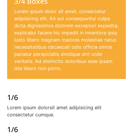
3/4 Boxes
Lorem ipsum dolor sit amet, consectetur
adipisicing elit. Ad aut consequuntur culpa
dicta dignissimos dolorem excepturi expedita,
explicabo facere hic impedit in inventore ipsa
iusto libero magnam maiores molestiae natus
necessitatibus obcaecati odio officia omnis
pariatur perspiciatis similique sint unde
veritatis. Ad distinctio doloribus esse ipsam
iste libero non porro.
1/6
Lorem ipsum dolorsit amet adipisicing elit
consectetur cumque.
1/6