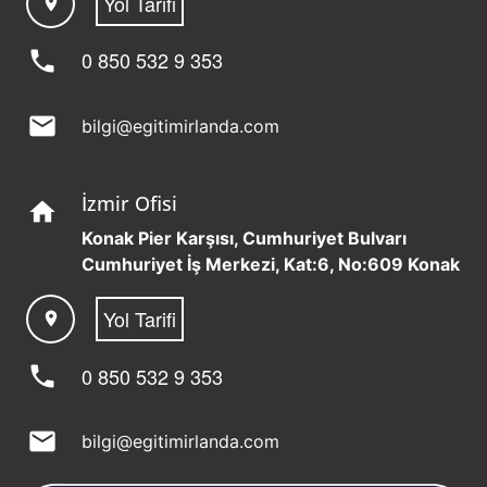
Yol Tarifi
location_on
phone
0 850 532 9 353
mail
bilgi@egitimirlanda.com
İzmir Ofisi
home
Konak Pier Karşısı, Cumhuriyet Bulvarı
Cumhuriyet İş Merkezi, Kat:6, No:609 Konak
Yol Tarifi
location_on
phone
0 850 532 9 353
mail
bilgi@egitimirlanda.com