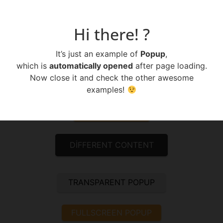
search
Hi there! ?
Popup
It’s just an example of
Popup
,
which is
automatically opened
after page loading.
Now close it and check the other awesome
Open by button click
examples!
SIMPLE POPUP
DIFFERENT CONTENT
TRANSPARENT POPUP
FULLSCREEN POPUP