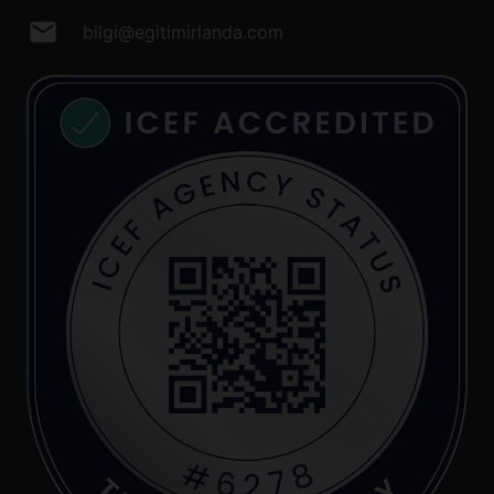
mail
bilgi@egitimirlanda.com