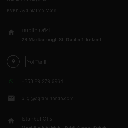
KVKK Aydınlatma Metni
Dublin Ofisi
home
23 Marlborough St, Dublin 1, Ireland
Yol Tarifi
location_on
+353 89 279 9964
mail
bilgi@egitimirlanda.com
İstanbul Ofisi
home
Mecidiyeköy Mah., Şehit Ahmet Sokak