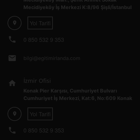
Mecidiyeköy İş Merkezi K:8/96 Şişli/İstanbul
Yol Tarifi
location_on
phone
0 850 532 9 353
mail
bilgi@egitimirlanda.com
İzmir Ofisi
home
Konak Pier Karşısı, Cumhuriyet Bulvarı
Cumhuriyet İş Merkezi, Kat:6, No:609 Konak
Yol Tarifi
location_on
phone
0 850 532 9 353