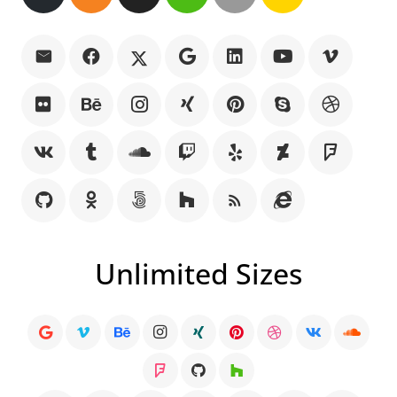
rss_feed
Unlimited Sizes