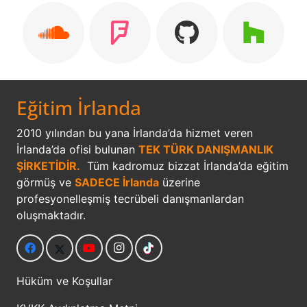
Eğitim İrlanda
2010 yılından bu yana İrlanda’da hizmet veren
İrlanda’da ofisi bulunan
TEK TÜRK DANIŞMANLIK
ŞİRKETİDİR.
Tüm kadromuz bizzat İrlanda’da eğitim
görmüş ve
SADECE İrlanda
üzerine
profesyonelleşmiş tecrübeli danışmanlardan
oluşmaktadır.
Hüküm ve Koşullar