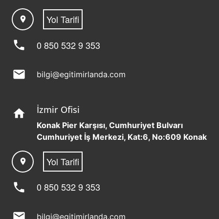
Yol Tarifi
location_on
phone
0 850 532 9 353
mail
bilgi@egitimirlanda.com
İzmir Ofisi
home
Konak Pier Karşısı, Cumhuriyet Bulvarı
Cumhuriyet İş Merkezi, Kat:6, No:609 Konak
Yol Tarifi
location_on
phone
0 850 532 9 353
mail
bilgi@egitimirlanda.com