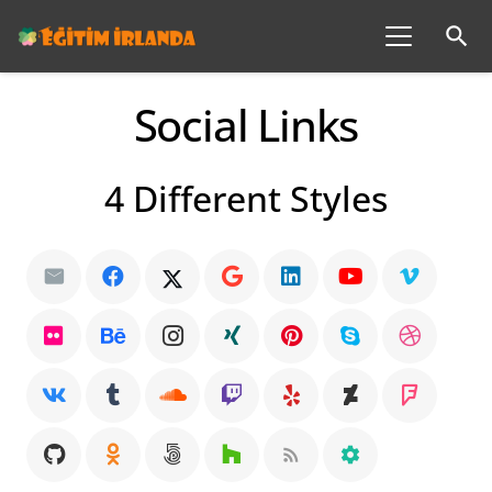
search
Social Links
4 Different Styles
rss_feed
settings