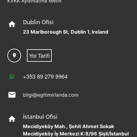
KVKK Aydınlatma Metni
Dublin Ofisi
home
23 Marlborough St, Dublin 1, Ireland
Yol Tarifi
location_on
+353 89 279 9964
mail
bilgi@egitimirlanda.com
İstanbul Ofisi
home
Mecidiyeköy Mah., Şehit Ahmet Sokak
Mecidiyeköy İş Merkezi K:8/96 Şişli/İstanbul