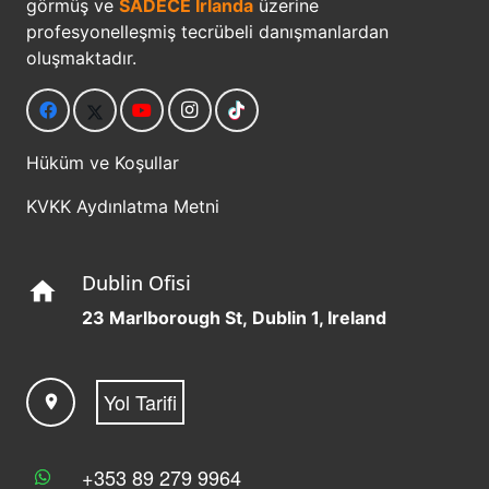
görmüş ve
SADECE İrlanda
üzerine
profesyonelleşmiş tecrübeli danışmanlardan
oluşmaktadır.
Hüküm ve Koşullar
KVKK Aydınlatma Metni
Dublin Ofisi
home
23 Marlborough St, Dublin 1, Ireland
Yol Tarifi
location_on
+353 89 279 9964