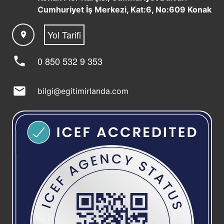
Cumhuriyet İş Merkezi, Kat:6, No:609 Konak
Yol Tarifi
location_on
phone
0 850 532 9 353
mail
bilgi@egitimirlanda.com