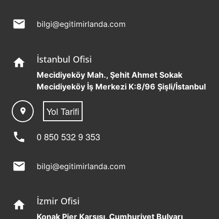
mail
bilgi@egitimirlanda.com
İstanbul Ofisi
home
Mecidiyeköy Mah., Şehit Ahmet Sokak
Mecidiyeköy İş Merkezi K:8/96 Şişli/İstanbul
Yol Tarifi
location_on
phone
0 850 532 9 353
mail
bilgi@egitimirlanda.com
İzmir Ofisi
home
Konak Pier Karşısı, Cumhuriyet Bulvarı