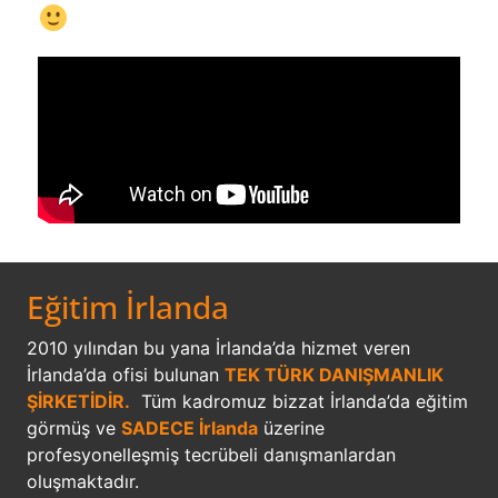
Eğitim İrlanda
2010 yılından bu yana İrlanda’da hizmet veren
İrlanda’da ofisi bulunan
TEK TÜRK DANIŞMANLIK
ŞİRKETİDİR.
Tüm kadromuz bizzat İrlanda’da eğitim
görmüş ve
SADECE İrlanda
üzerine
profesyonelleşmiş tecrübeli danışmanlardan
oluşmaktadır.