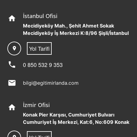
İstanbul Ofisi
home
Mecidiyeköy Mah., Şehit Ahmet Sokak
Mecidiyeköy İş Merkezi K:8/96 Şişli/İstanbul
Yol Tarifi
location_on
phone
0 850 532 9 353
mail
bilgi@egitimirlanda.com
İzmir Ofisi
home
Konak Pier Karşısı, Cumhuriyet Bulvarı
Cumhuriyet İş Merkezi, Kat:6, No:609 Konak