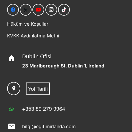
Hüküm ve Koşullar
KVKK Aydınlatma Metni
Dublin Ofisi
home
23 Marlborough St, Dublin 1, Ireland
Yol Tarifi
location_on
+353 89 279 9964
mail
bilgi@egitimirlanda.com