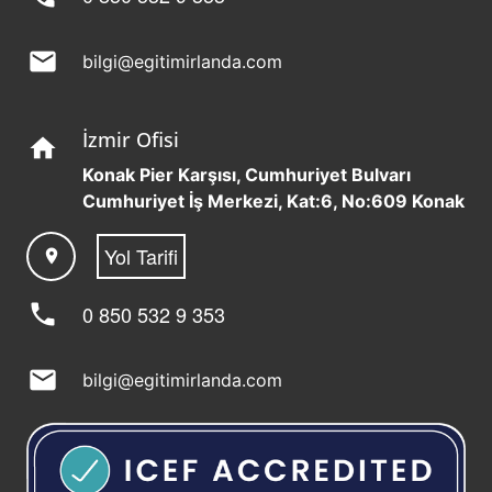
mail
bilgi@egitimirlanda.com
İzmir Ofisi
home
Konak Pier Karşısı, Cumhuriyet Bulvarı
Cumhuriyet İş Merkezi, Kat:6, No:609 Konak
Yol Tarifi
location_on
phone
0 850 532 9 353
mail
bilgi@egitimirlanda.com