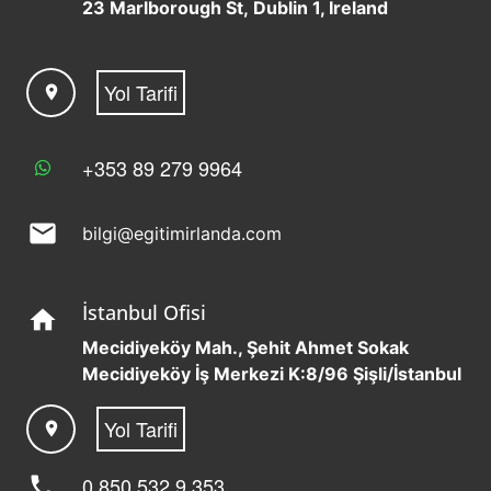
23 Marlborough St, Dublin 1, Ireland
Yol Tarifi
location_on
+353 89 279 9964
mail
bilgi@egitimirlanda.com
İstanbul Ofisi
home
Mecidiyeköy Mah., Şehit Ahmet Sokak
Mecidiyeköy İş Merkezi K:8/96 Şişli/İstanbul
Yol Tarifi
location_on
phone
0 850 532 9 353