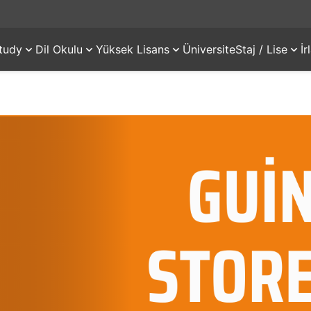
tudy
Dil Okulu
Yüksek Lisans
Üniversite
Staj / Lise
İ