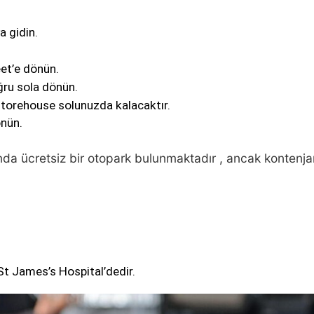
a gidin.
eet’e dönün.
ğru sola dönün.
Storehouse solunuzda kalacaktır.
nün. 
a ücretsiz bir otopark bulunmaktadır , ancak kontenjan s
t James’s Hospital’dedir.