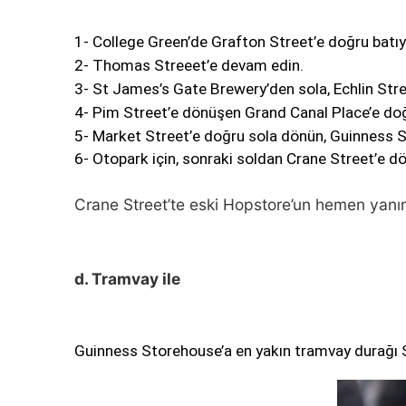
1- College Green’de Grafton Street’e doğru batıy
2- Thomas Streeet’e devam edin.
3- St James’s Gate Brewery’den sola, Echlin Str
4- Pim Street’e dönüşen Grand Canal Place’e do
5- Market Street’e doğru sola dönün, Guinness 
6- Otopark için, sonraki soldan Crane Street’e dö
Crane Street’te eski Hopstore’un hemen yanınd
d. Tramvay ile
Guinness Storehouse’a en yakın tramvay durağı S