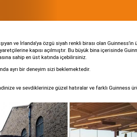
an ve İrlanda’ya özgü siyah renkli birası olan Guinness’in üre
etçilerine kapısı açılmıştır. Bu büyük bina içerisinde Guinnes
sına sahip en üst katında içebilirsiniz.
da ayrı bir deneyim sizi beklemektedir.
ize ve sevdiklerinize güzel hatıralar ve farklı Guinness ürünl