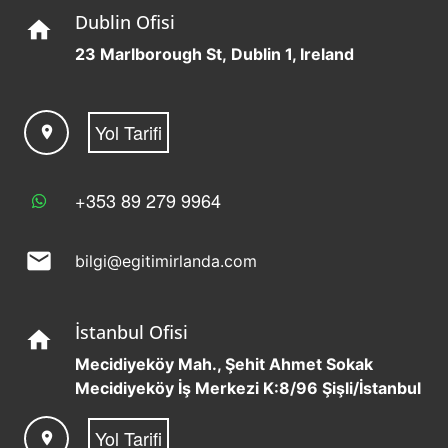
Dublin Ofisi
home
23 Marlborough St, Dublin 1, Ireland
Yol Tarifi
location_on
+353 89 279 9964
mail
bilgi@egitimirlanda.com
İstanbul Ofisi
home
Mecidiyeköy Mah., Şehit Ahmet Sokak
Mecidiyeköy İş Merkezi K:8/96 Şişli/İstanbul
Yol Tarifi
location_on