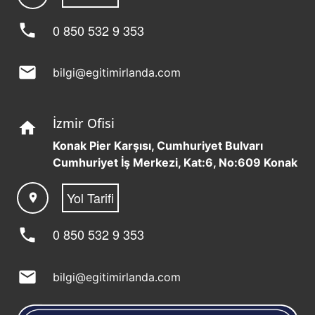
phone
0 850 532 9 353
mail
bilgi@egitimirlanda.com
İzmir Ofisi
home
Konak Pier Karşısı, Cumhuriyet Bulvarı
Cumhuriyet İş Merkezi, Kat:6, No:609 Konak
Yol Tarifi
location_on
phone
0 850 532 9 353
mail
bilgi@egitimirlanda.com