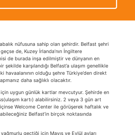
abalık nüfusuna sahip olan şehirdir. Belfast şehri
geçse de, Kuzey İrlanda’nın İngiltere
emisi de burada inşa edilmiştir ve dünyanın en
r şekilde karşılandığı Belfast’a ulaşım genellikle
iki havaalanının olduğu şehre Türkiye’den direkt
apmanız daha sağlıklı olacaktır.
er için uygun günlük kartlar mevcutyur. Şehirde en
(ulaşım kartı) alabilirsiniz. 2 veya 3 gün art
 içinse Welcome Center ile görüşerek haftalık ve
nabileceğiniz Belfast’in birçok noktasında
e yağmurlu geçtiği için Mayıs ve Eylül ayları