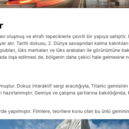
r
 oluşmuş ve etrafı tepeciklerle çevrili bir yapıya sahiptir. 
yer alır. Tarihi dokusu, 2. Dünya savaşından kalma kalıntılar
 pubları, lüks markaları ve lüks arabaları ile görünümüne bak
rada inşa edilmesi de, bölgenin daha çekici hale gelmesine n
lmuştur. Dokuz interaktif sergi aracılığıyla, Titanic gemisini
m hazırlanmıştır. Gemiye ve çalışma şartlarına bakıldığınd
e yapılmıştır. Filmlere, teorilere konu olan bu ünlü geminin o