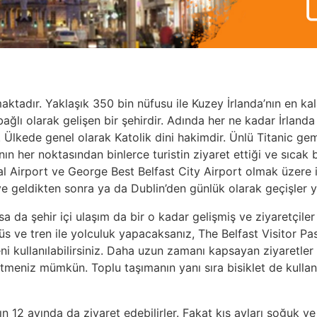
aktadır. Yaklaşık 350 bin nüfusu ile Kuzey İrlanda’nın en kal
lı olarak gelişen bir şehirdir. Adında her ne kadar İrlanda 
ir. Ülkede genel olarak Katolik dini hakimdir. Ünlü Titanic g
n her noktasından binlerce turistin ziyaret ettiği ve sıcak bi
nal Airport ve George Best Belfast City Airport olmak üzere 
ye geldikten sonra ya da Dublin’den günlük olarak geçişler y
olsa da şehir içi ulaşım da bir o kadar gelişmiş ve ziyaretçil
üs ve tren ile yolculuk yapacaksanız, The Belfast Visitor Pass
i kullanılabilirsiniz. Daha uzun zamanı kapsayan ziyaretler
 etmeniz mümkün. Toplu taşımanın yanı sıra bisiklet de kulla
ılın 12 ayında da ziyaret edebilirler. Fakat kış ayları soğuk v