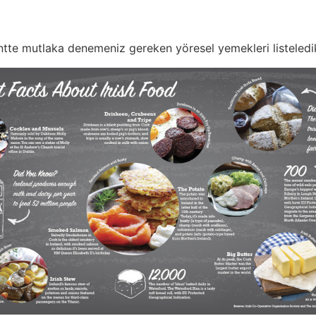
entte mutlaka denemeniz gereken yöresel yemekleri listeledik