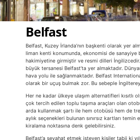
Belfast
Belfast, Kuzey İrlanda’nın başkenti olarak yer alm
liman kenti konumunda, ekonomisi de sanayiye bağ
hakimiyetine girmiştir ve resmi dilleri İngilizced
büyük tersanesi Belfast’ta yer almaktadır. Dünyanı
hava yolu ile sağlanmaktadır. Belfast Internatio
olarak bir uçuş bulmak zor. Bu sebeple İngiltere
Her ne kadar ülkeye ulaşım alternatifleri kısıtlı 
çok tercih edilen toplu taşıma araçları olan otob
arda kullanmak şartı ile hem otobüsü hem de tren
aylık seçenekleri bulunan sınırsız kartları temin
kiralama noktasına denk gelebilirsiniz.
Belfast’a seyahat etmek isteyen kişiler tabii ki y