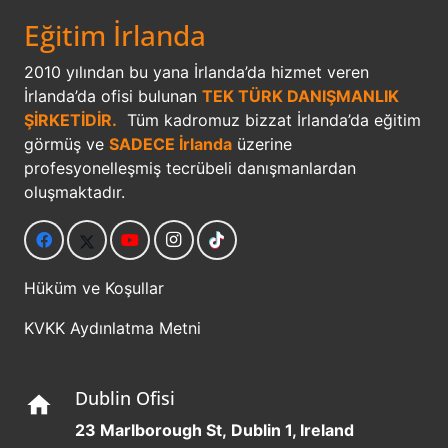
Eğitim İrlanda
2010 yılından bu yana İrlanda’da hizmet veren
İrlanda’da ofisi bulunan
TEK TÜRK DANIŞMANLIK
ŞİRKETİDİR.
Tüm kadromuz bizzat İrlanda’da eğitim
görmüş ve
SADECE İrlanda
üzerine
profesyonelleşmiş tecrübeli danışmanlardan
oluşmaktadır.
Hüküm ve Koşullar
KVKK Aydınlatma Metni
Dublin Ofisi
home
23 Marlborough St, Dublin 1, Ireland