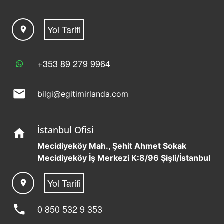
Yol Tarifi
location_on
+353 89 279 9964
mail
bilgi@egitimirlanda.com
İstanbul Ofisi
home
Mecidiyeköy Mah., Şehit Ahmet Sokak
Mecidiyeköy İş Merkezi K:8/96 Şişli/İstanbul
Yol Tarifi
location_on
phone
0 850 532 9 353