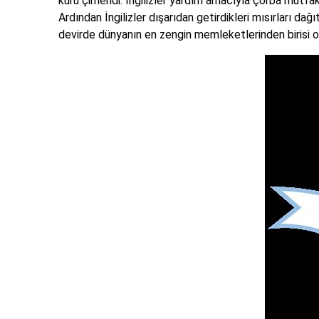
kuru çimendi. İngilizler yardım amacıyla çorba mutfakl
Ardından İngilizler dışarıdan getirdikleri mısırları da
devirde dünyanın en zengin memleketlerinden birisi ol