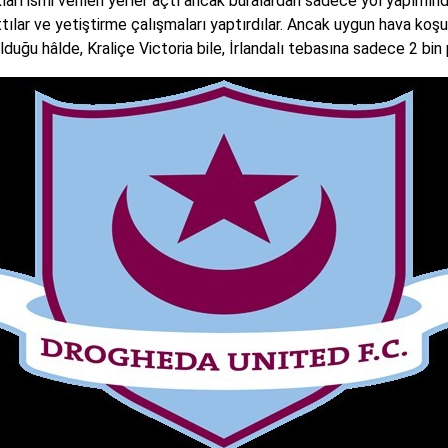
arı ismi verilen yerler açtı ancak buralardan sadece yol yapımında 
ğıttılar ve yetiştirme çalışmaları yaptırdılar. Ancak uygun hava koşu
duğu hâlde, Kraliçe Victoria bile, İrlandalı tebasına sadece 2 bin 