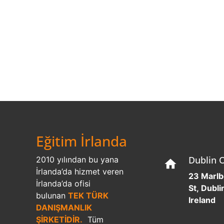
Eğitim İrlanda
Dublin O
2010 yılından bu yana
home
İrlanda’da hizmet veren
23 Marl
İrlanda’da ofisi
St, Dublin
bulunan
TEK TÜRK
Ireland
DANIŞMANLIK
ŞİRKETİDİR.
Tüm