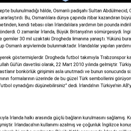
alepte bulunulmadığı hâlde, Osmanlı padişahı Sultan Abdülmecid, 
arlaştırdı. Bu, Osmanlılara dünya çapında itibar kazandıran büyük
tinden, kendi tebası olan İrlandalılara yardımın bin pounda indiri
gönderdi. O zamanlar İrlanda, Büyük Britanya’nın sömürgesiydi. İng
emiler 30 mil uzaktaki Drogheda limanına yanaştı. Yükünü burada i
Osmanlı arşivlerinde bulunmaktadır. İrlandalılar yapılan yardımı
erek göstermişlerdir. Drogheda futbol takımıyla Trabzonspor karde
 Gül’ün davetlisi olarak, 22 Mart 2010 yılında gelmiştir. Türkiy
stlanır bonkörlük girişimini asla unutmadı ve bunun sonucunda sizi
ımının formalarının üzerinde de bu güzel Türk sembollerini görü
utbol oynadığını düşünebilirsiniz” dedi. İrlanda’nın Türkiye’nin AB’
yla İrlanda halkı arasında güçlü bağların kurulmasını sağlamış. Kı
miştir. İrlandaca’nın kullanımı azalmış ve çoğunluk İngilizce kon