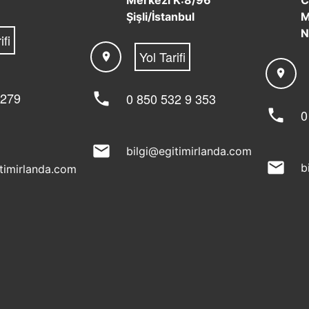
Merkezi K:8/96
C
Şişli/İstanbul
M
N
ifi
Yol Tarifi
location_on
location_on
 279
phone
0 850 532 9 353
phone
0
mail
bilgi@egitimirlanda.com
mail
b
itimirlanda.com