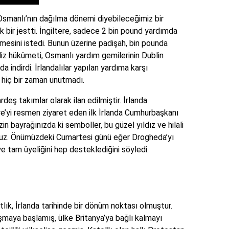
Osmanlı’nın dağılma dönemi diyebileceğimiz bir
 bir jestti. İngiltere, sadece 2 bin pound yardımda
lmesini istedi. Bunun üzerine padişah, bin pounda
iliz hükûmeti, Osmanlı yardım gemilerinin Dublin
ndirdi. İrlandalılar yapılan yardıma karşı
 hiç bir zaman unutmadı.
ş takımlar olarak ilan edilmiştir. İrlanda
e’yi resmen ziyaret eden ilk İrlanda Cumhurbaşkanı
n bayrağınızda ki semboller, bu güzel yıldız ve hilali
yoruz. Önümüzdeki Cumartesi günü eğer Drogheda’yı
ye tam üyeliğini hep desteklediğini söyledi.
tlık, İrlanda tarihinde bir dönüm noktası olmuştur.
uşmaya başlamış, ülke Britanya’ya bağlı kalmayı