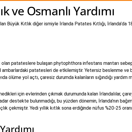
lık ve Osmanlı Yardımı
n Büyük Kıtlık diğer ismiyle İrlanda Patates Kıtlığı, İrlanda’da 1
i olan patateslere bulaşan phytophthora infestans mantarı sebep 
l ambarlardaki patatesleri de etkilemiştir. Yetersiz beslenme ve 
 sayıda ölüme yol açtı, çaresiz durumda kalanların sığındığı yardı
medikleri için evlerinden çıkmak durumunda kalan İrlandalılar, ça
ri kadar destekte bulunmadığı, bu yüzden dönemin, İrlanda’nın bağı
çlık çekmiştir. Yedi yıllık kıtlık sona erdiğinde nüfus %20-25 oran
 Yardımı