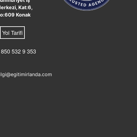
umhuriyet İş
erkezi, Kat:6,
o:609 Konak
Yol Tarifi
 850 532 9 353
ilgi@egitimirlanda.com