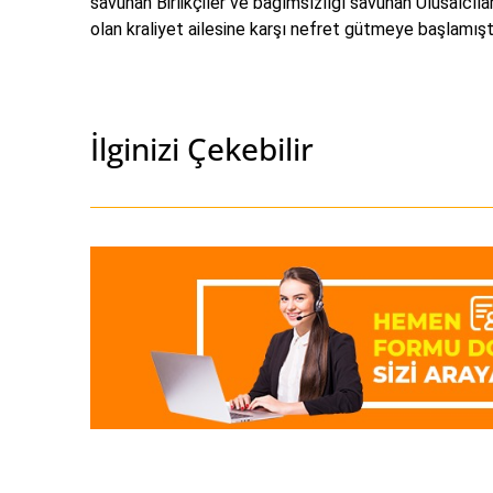
savunan Birlikçiler ve bağımsızlığı savunan Ulusalcılar
olan kraliyet ailesine karşı nefret gütmeye başlamıştı
İlginizi Çekebilir