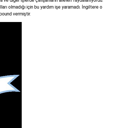
ve diğer işlerde çalışanların aileleri faydalanıyordu.
lları olmadığı için bu yardım işe yaramadı. İngiltere o
pound vermiştir.