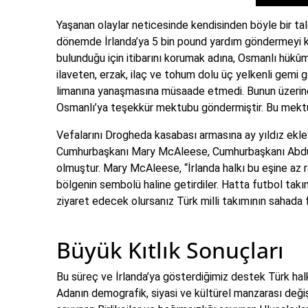
Yaşanan olaylar neticesinde kendisinden böyle bir t
dönemde İrlanda’ya 5 bin pound yardım göndermeyi kar
bulunduğu için itibarını korumak adına, Osmanlı hükûme
ilaveten, erzak, ilaç ve tohum dolu üç yelkenli gemi 
limanına yanaşmasına müsaade etmedi. Bunun üzerine g
Osmanlı’ya teşekkür mektubu göndermiştir. Bu mektup 
Vefalarını Drogheda kasabası armasına ay yıldız ekley
Cumhurbaşkanı Mary McAleese, Cumhurbaşkanı Abdullah
olmuştur. Mary McAleese, “İrlanda halkı bu eşine az ra
bölgenin sembolü haline getirdiler. Hatta futbol tak
ziyaret edecek olursanız Türk milli takımının sahada f
Büyük Kıtlık Sonuçları
Bu süreç ve İrlanda’ya gösterdiğimiz destek Türk halkı
Adanın demografik, siyasi ve kültürel manzarası değiş