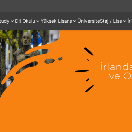
tudy
Dil Okulu
Yüksek Lisans
Üniversite
Staj / Lise
İ