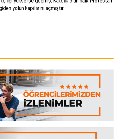
yetçiliği yükselişe geçmiş, Katolik olan halk Protestan
iden yolun kapılarını açmıştır.