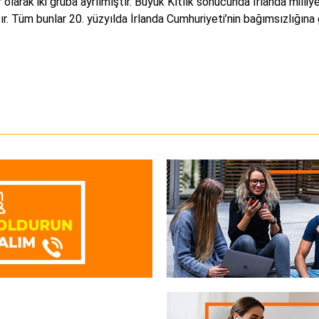
 olarak iki gruba ayrılmıştır. Büyük Kıtlık sonucunda İrlanda milli
r. Tüm bunlar 20. yüzyılda İrlanda Cumhuriyeti’nin bağımsızlığına g