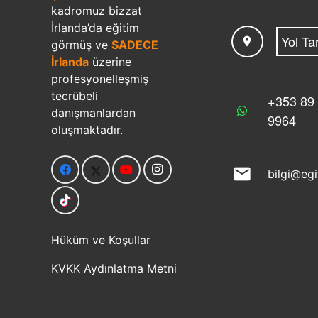
kadromuz bizzat
İrlanda’da eğitim
Yol Tar
location_on
görmüş ve
SADECE
İrlanda
üzerine
profesyonelleşmiş
tecrübeli
+353 89
danışmanlardan
9964
oluşmaktadır.
mail
bilgi@eg
Hüküm ve Koşullar
KVKK Aydınlatma Metni