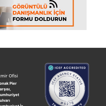
zmir Ofisi
onak Pier
arşısı,
umhuriyet
ulvarı