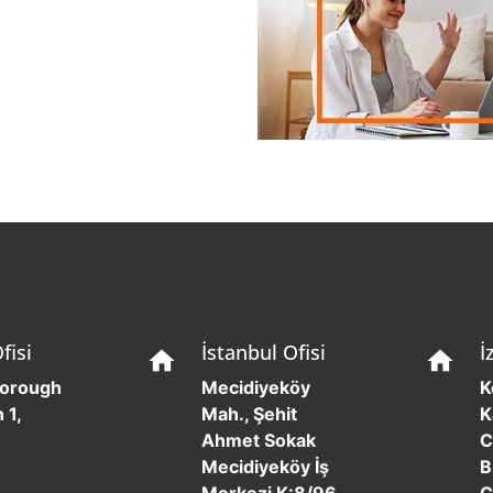
fisi
İstanbul Ofisi
İ
home
home
borough
Mecidiyeköy
K
 1,
Mah., Şehit
K
Ahmet Sokak
C
Mecidiyeköy İş
B