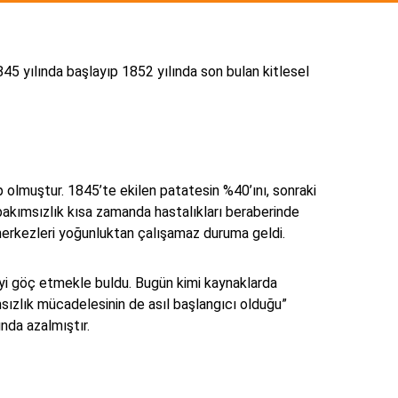
845 yılında başlayıp 1852 yılında son bulan kitlesel
olmuştur. 1845’te ekilen patatesin %40’ını, sonraki
bakımsızlık kısa zamanda hastalıkları beraberinde
m merkezleri yoğunluktan çalışamaz duruma geldi.
reyi göç etmekle buldu. Bugün kimi kaynaklarda
msızlık mücadelesinin de asıl başlangıcı olduğu”
ında azalmıştır.