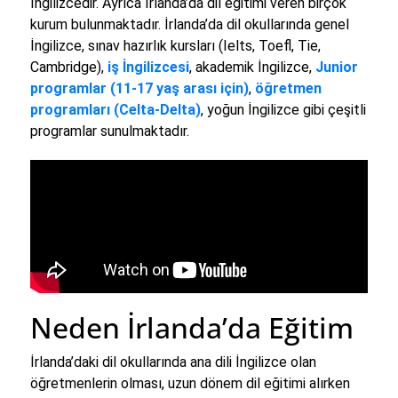
İngilizcedir. Ayrıca İrlanda’da dil eğitimi veren birçok
kurum bulunmaktadır. İrlanda’da dil okullarında genel
İngilizce, sınav hazırlık kursları (Ielts, Toefl, Tie,
Cambridge),
iş İngilizcesi
, akademik İngilizce,
Junior
programlar (11-17 yaş arası için)
,
öğretmen
programları (Celta-Delta)
, yoğun İngilizce gibi çeşitli
programlar sunulmaktadır.
Neden İrlanda’da Eğitim
İrlanda’daki dil okullarında ana dili İngilizce olan
öğretmenlerin olması, uzun dönem dil eğitimi alırken