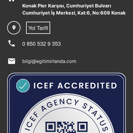
Konak Pier Karşısı, Cumhuriyet Bulvarı
Cumhuriyet İş Merkezi, Kat:6, No:609 Konak
Yol Tarifi
location_on
phone
0 850 532 9 353
mail
bilgi@egitimirlanda.com