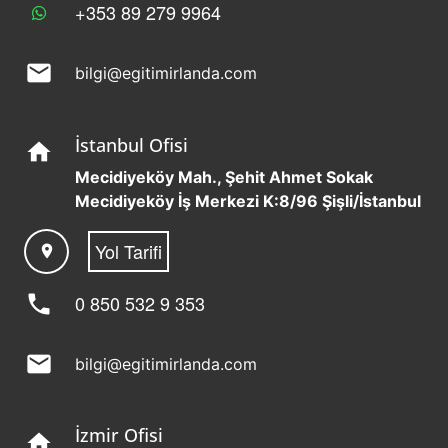
+353 89 279 9964
mail
bilgi@egitimirlanda.com
İstanbul Ofisi
home
Mecidiyeköy Mah., Şehit Ahmet Sokak
Mecidiyeköy İş Merkezi K:8/96 Şişli/İstanbul
Yol Tarifi
location_on
phone
0 850 532 9 353
mail
bilgi@egitimirlanda.com
İzmir Ofisi
home