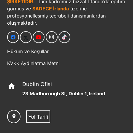
ŞİRKETİDİR.
Tüm kadromuz bizzat İrlanda’da eğitim
görmüş ve
SADECE İrlanda
üzerine
profesyonelleşmiş tecrübeli danışmanlardan
oluşmaktadır.
Hüküm ve Koşullar
KVKK Aydınlatma Metni
Dublin Ofisi
home
23 Marlborough St, Dublin 1, Ireland
Yol Tarifi
location_on