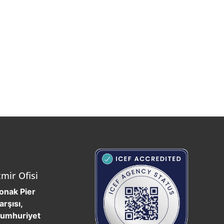
zmir Ofisi
onak Pier
arşısı,
umhuriyet