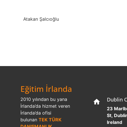
Atakan Şalcıoğlu
Eğitim İrlanda
Dublin O
2010 yılından bu yana
home
İrlanda’da hizmet veren
23 Marl
İrlanda’da ofisi
St, Dublin
bulunan
TEK TÜRK
Ireland
DANIŞMANLIK