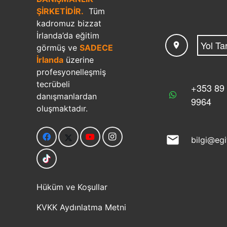
ŞİRKETİDİR.
Tüm
kadromuz bizzat
İrlanda’da eğitim
Yol Tar
location_on
görmüş ve
SADECE
İrlanda
üzerine
profesyonelleşmiş
tecrübeli
+353 89
danışmanlardan
9964
oluşmaktadır.
mail
bilgi@eg
Hüküm ve Koşullar
KVKK Aydınlatma Metni