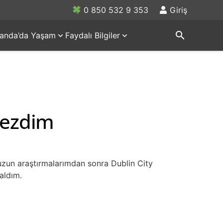
0 850 532 9 353
Giriş
search
rlanda’da Yaşam
Faydalı Bilgiler
Gezdim
 uzun araştırmalarımdan sonra Dublin City
aldım.