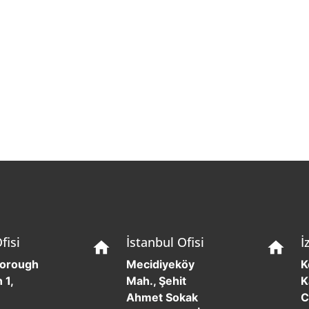
fisi
İstanbul Ofisi
İ
home
home
borough
Mecidiyeköy
K
 1,
Mah., Şehit
K
Ahmet Sokak
C