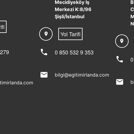
Mecidiyeköy İş
B
Merkezi K:8/96
C
Şişli/İstanbul
M
N
ifi
Yol Tarifi
location_on
location_on
 279
phone
0 850 532 9 353
phone
0
mail
bilgi@egitimirlanda.com
mail
b
itimirlanda.com