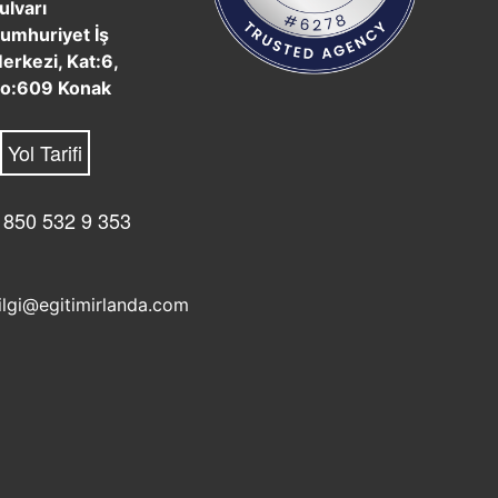
ulvarı
umhuriyet İş
erkezi, Kat:6,
o:609 Konak
Yol Tarifi
 850 532 9 353
ilgi@egitimirlanda.com