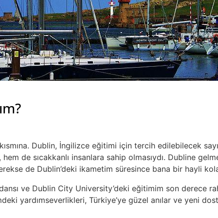
dım?
smına. Dublin, İngilizce eğitimi için tercih edilebilecek say
ı, hem de sıcakkanlı insanlara sahip olmasıydı. Dubline gel
ekse de Dublin’deki ikametim süresince bana bir hayli kola
dansı ve Dublin City University’deki eğitimim son derece ra
eki yardımseverlikleri, Türkiye’ye güzel anılar ve yeni dost