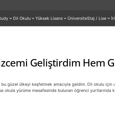
tudy
Dil Okulu
Yüksek Lisans
Üniversite
Staj / Lise
İ
lizcemi Geliştirdim Hem 
e bu güzel ülkeyi keşfetmek amacıyla geldim. Dil okulu için
ise okula yürüme mesafesinde bulunan öğrenci yurtlarında k