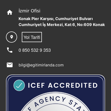
İzmir Ofisi
home
Konak Pier Karşısı, Cumhuriyet Bulvarı
Cumhuriyet İş Merkezi, Kat:6, No:609 Konak
Yol Tarifi
location_on
phone
0 850 532 9 353
mail
bilgi@egitimirlanda.com