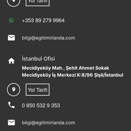
+353 89 279 9964
mail
bilgi@egitimirlanda.com
İstanbul Ofisi
home
Mecidiyeköy Mah., Şehit Ahmet Sokak
Mecidiyeköy İş Merkezi K:8/96 Şişli/İstanbul
Yol Tarifi
location_on
phone
0 850 532 9 353
mail
bilgi@egitimirlanda.com