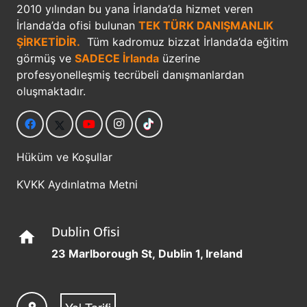
2010 yılından bu yana İrlanda’da hizmet veren
İrlanda’da ofisi bulunan
TEK TÜRK DANIŞMANLIK
ŞİRKETİDİR.
Tüm kadromuz bizzat İrlanda’da eğitim
görmüş ve
SADECE İrlanda
üzerine
profesyonelleşmiş tecrübeli danışmanlardan
oluşmaktadır.
Hüküm ve Koşullar
KVKK Aydınlatma Metni
Dublin Ofisi
home
23 Marlborough St, Dublin 1, Ireland
Yol Tarifi
location_on