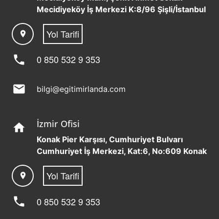
Mecidiyeköy İş Merkezi K:8/96 Şişli/İstanbul
Yol Tarifi
location_on
phone
0 850 532 9 353
mail
bilgi@egitimirlanda.com
İzmir Ofisi
home
Konak Pier Karşısı, Cumhuriyet Bulvarı
Cumhuriyet İş Merkezi, Kat:6, No:609 Konak
Yol Tarifi
location_on
phone
0 850 532 9 353