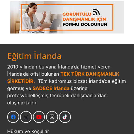
Eğitim İrlanda
2010 yılından bu yana İrlanda’da hizmet veren
İrlanda’da ofisi bulunan
TEK TÜRK DANIŞMANLIK
ŞİRKETİDİR.
Tüm kadromuz bizzat İrlanda’da eğitim
görmüş ve
SADECE İrlanda
üzerine
profesyonelleşmiş tecrübeli danışmanlardan
oluşmaktadır.
Hüküm ve Koşullar