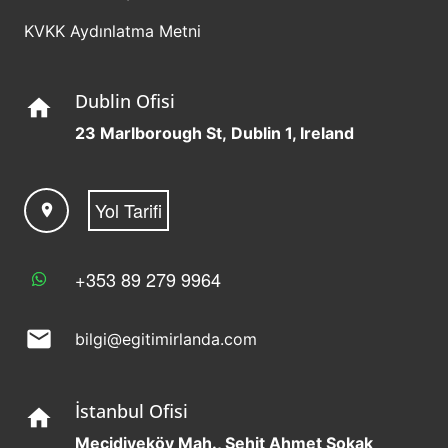
KVKK Aydınlatma Metni
Dublin Ofisi
home
23 Marlborough St, Dublin 1, Ireland
Yol Tarifi
location_on
+353 89 279 9964
mail
bilgi@egitimirlanda.com
İstanbul Ofisi
home
Mecidiyeköy Mah., Şehit Ahmet Sokak