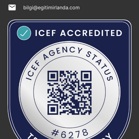
mail
bilgi@egitimirlanda.com