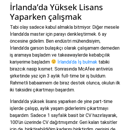
İrlanda’da Yüksek Lisans
Yaparken çalışmak
Tabi olay sadece kabul almakla bitmiyor. Diğer mesele
İrlanda’da master için parayı denkleştirmek. 6 ay
öncesine gidelim. Ben endüstri mühendisiyim,
İrlanda’da garson bulaşıkçı olarak çalışamam demeden
iş aramaya başladım ve takeawaylerde kebabçılık
kariyerime başladım
İrlanda’da İş bulmak
tabiki
birazcık nasip kısmet. Sonrasında McAfee antivirüs
şirketinde yaz için 3 aylık full-time bir iş buldum.
Rahmetli babaannem de biraz destek olunca, okulun ilk
iki taksidini çıkartmayı başardım.
İrlanda’da yüksek lisans yaparken de yine part-time
işlerde çalışıp, aylık yaşam giderlerimi çıkartmayı
başardım. Sadece 1 sayfalık basit bir CV hazırlayarak,
100’ün üzerinde CV dağıtmışımdır. Geri kalan taksitler
için de, biriktirebildiğim kadarını biriktirdim, gerisini de