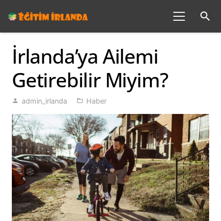
search
İrlanda’ya Ailemi
Getirebilir Miyim?
admin_irlanda
Haber
person
folder_open