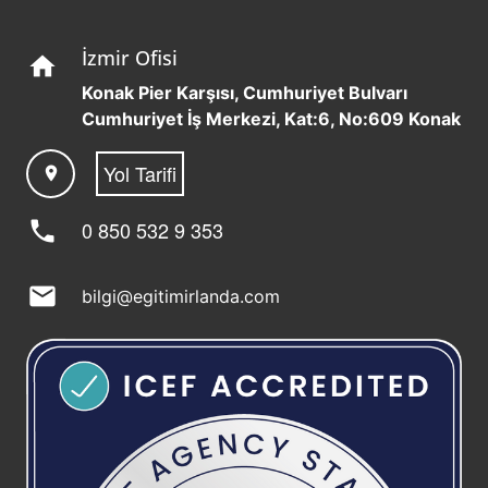
İzmir Ofisi
home
Konak Pier Karşısı, Cumhuriyet Bulvarı
Cumhuriyet İş Merkezi, Kat:6, No:609 Konak
Yol Tarifi
location_on
phone
0 850 532 9 353
mail
bilgi@egitimirlanda.com