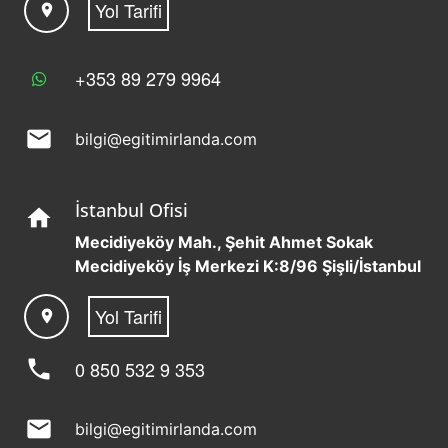
Yol Tarifi
location_on
+353 89 279 9964
mail
bilgi@egitimirlanda.com
İstanbul Ofisi
home
Mecidiyeköy Mah., Şehit Ahmet Sokak
Mecidiyeköy İş Merkezi K:8/96 Şişli/İstanbul
Yol Tarifi
location_on
phone
0 850 532 9 353
mail
bilgi@egitimirlanda.com