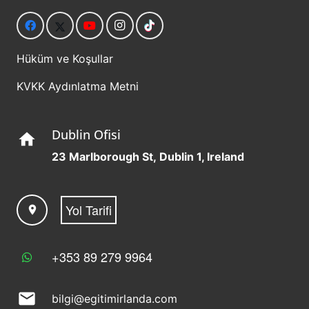
Hüküm ve Koşullar
KVKK Aydınlatma Metni
Dublin Ofisi
home
23 Marlborough St, Dublin 1, Ireland
Yol Tarifi
location_on
+353 89 279 9964
mail
bilgi@egitimirlanda.com