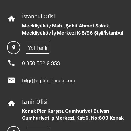
İstanbul Ofisi
home
Mecidiyeköy Mah., Şehit Ahmet Sokak
Mecidiyeköy İş Merkezi K:8/96 Şişli/İstanbul
Yol Tarifi
location_on
phone
0 850 532 9 353
mail
bilgi@egitimirlanda.com
İzmir Ofisi
home
Konak Pier Karşısı, Cumhuriyet Bulvarı
Cumhuriyet İş Merkezi, Kat:6, No:609 Konak