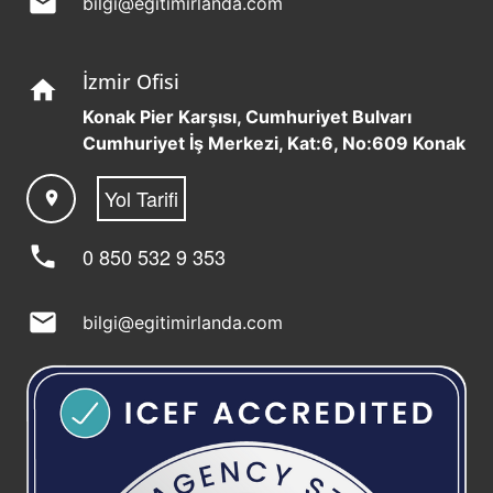
mail
bilgi@egitimirlanda.com
İzmir Ofisi
home
Konak Pier Karşısı, Cumhuriyet Bulvarı
Cumhuriyet İş Merkezi, Kat:6, No:609 Konak
Yol Tarifi
location_on
phone
0 850 532 9 353
mail
bilgi@egitimirlanda.com