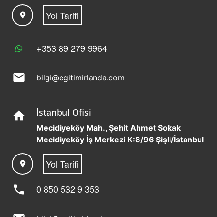
Yol Tarifi
location_on
+353 89 279 9964
mail
bilgi@egitimirlanda.com
İstanbul Ofisi
home
Mecidiyeköy Mah., Şehit Ahmet Sokak
Mecidiyeköy İş Merkezi K:8/96 Şişli/İstanbul
Yol Tarifi
location_on
phone
0 850 532 9 353