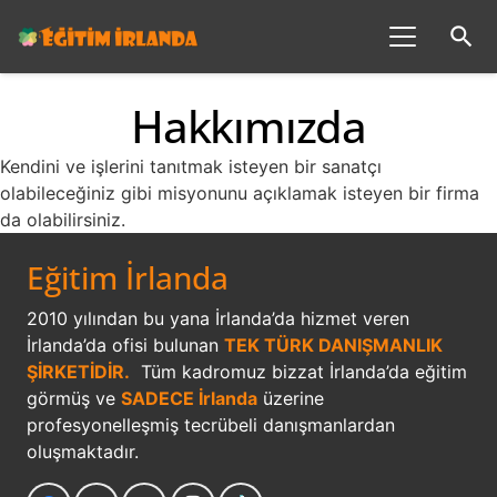
search
Hakkımızda
Kendini ve işlerini tanıtmak isteyen bir sanatçı
olabileceğiniz gibi misyonunu açıklamak isteyen bir firma
da olabilirsiniz.
Eğitim İrlanda
2010 yılından bu yana İrlanda’da hizmet veren
İrlanda’da ofisi bulunan
TEK TÜRK DANIŞMANLIK
ŞİRKETİDİR.
Tüm kadromuz bizzat İrlanda’da eğitim
görmüş ve
SADECE İrlanda
üzerine
profesyonelleşmiş tecrübeli danışmanlardan
oluşmaktadır.