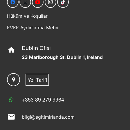
Hüküm ve Koşullar
KVKK Aydınlatma Metni
Dublin Ofisi
home
23 Marlborough St, Dublin 1, Ireland
Yol Tarifi
location_on
+353 89 279 9964
mail
bilgi@egitimirlanda.com