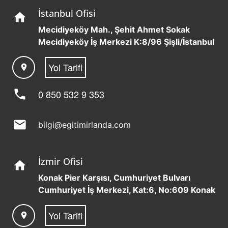
İstanbul Ofisi
home
Mecidiyeköy Mah., Şehit Ahmet Sokak
Mecidiyeköy İş Merkezi K:8/96 Şişli/İstanbul
Yol Tarifi
location_on
phone
0 850 532 9 353
mail
bilgi@egitimirlanda.com
İzmir Ofisi
home
Konak Pier Karşısı, Cumhuriyet Bulvarı
Cumhuriyet İş Merkezi, Kat:6, No:609 Konak
Yol Tarifi
location_on