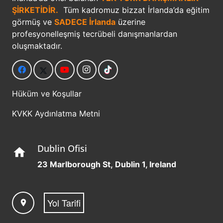
ŞİRKETİDİR.
Tüm kadromuz bizzat İrlanda’da eğitim
görmüş ve
SADECE İrlanda
üzerine
profesyonelleşmiş tecrübeli danışmanlardan
oluşmaktadır.
Hüküm ve Koşullar
KVKK Aydınlatma Metni
Dublin Ofisi
home
23 Marlborough St, Dublin 1, Ireland
Yol Tarifi
location_on