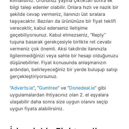
kılmalısınız. Ürününüz yayına çıktıktan sonra ek
bilgi talep edenler olabilir. Onlara hızlı ve nazik bir
şekilde cevap vermeniz, ilanınızı üst sıralara
taşıyacaktır. Bazıları da ürününüze bir fiyat teklifi
verecektir, kabul ederseniz iletişime
geçebiliyorsunuz. Kabul etmezseniz, “Reply”
tuşuna basarak gerekçesiyle birlikte ret cevabı
vermeniz çok önemli. Aksi takdirde ilanınızla
ilgilenmediğinizi veya sahte bir hesap olduğunuzu
düşünebilirler. Fiyat konusunda anlaşmanızın
ardından, belirleyeceğiniz bir yerde buluşup satışı
gerçekleştiriyorsunuz.
“
Adverts.ie
“, “
Gumtree
” ve “
Donedeal.ie
” gibi
uygulamalardan ihtiyacınız olan 2. el eşyalara
ulaşabilir daha sonra size uygun olanını seçip
uygun fiyata alabilirsiniz.