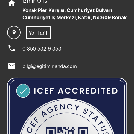
İzmir Ofisi
home
Konak Pier Karşısı, Cumhuriyet Bulvarı
Cumhuriyet İş Merkezi, Kat:6, No:609 Konak
Yol Tarifi
location_on
phone
0 850 532 9 353
mail
bilgi@egitimirlanda.com