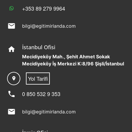
+353 89 279 9964
mail
bilgi@egitimirlanda.com
İstanbul Ofisi
home
Mecidiyeköy Mah., Şehit Ahmet Sokak
Mecidiyeköy İş Merkezi K:8/96 Şişli/İstanbul
Yol Tarifi
location_on
phone
0 850 532 9 353
mail
bilgi@egitimirlanda.com