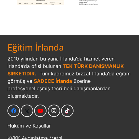
Eğitim İrlanda
2010 yılından bu yana İrlanda’da hizmet veren
İrlanda’da ofisi bulunan
TEK TÜRK DANIŞMANLIK
ŞİRKETİDİR.
Tüm kadromuz bizzat İrlanda’da eğitim
görmüş ve
SADECE İrlanda
üzerine
profesyonelleşmiş tecrübeli danışmanlardan
oluşmaktadır.
Hüküm ve Koşullar
KVKK Aydınlatma Metni