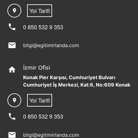
Yol Tarifi
location_on
phone
0 850 532 9 353
mail
bilgi@egitimirlanda.com
İzmir Ofisi
home
Konak Pier Karşısı, Cumhuriyet Bulvarı
Cumhuriyet İş Merkezi, Kat:6, No:609 Konak
Yol Tarifi
location_on
phone
0 850 532 9 353
mail
bilgi@egitimirlanda.com