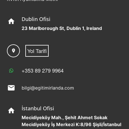
Dublin Ofisi
home
23 Marlborough St, Dublin 1, Ireland
Yol Tarifi
location_on
+353 89 279 9964
mail
bilgi@egitimirlanda.com
İstanbul Ofisi
home
Mecidiyeköy Mah., Şehit Ahmet Sokak
Mecidiyeköy İş Merkezi K:8/96 Şişli/İstanbul