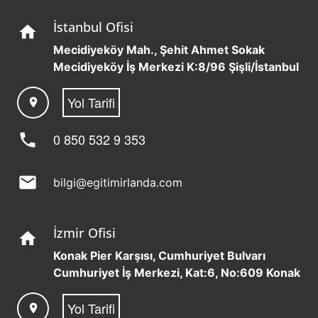
İstanbul Ofisi
home
Mecidiyeköy Mah., Şehit Ahmet Sokak
Mecidiyeköy İş Merkezi K:8/96 Şişli/İstanbul
Yol Tarifi
location_on
phone
0 850 532 9 353
mail
bilgi@egitimirlanda.com
İzmir Ofisi
home
Konak Pier Karşısı, Cumhuriyet Bulvarı
Cumhuriyet İş Merkezi, Kat:6, No:609 Konak
Yol Tarifi
location_on