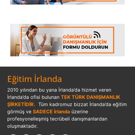
Eğitim İrlanda
2010 yılından bu yana İrlanda’da hizmet veren
İrlanda’da ofisi bulunan
TEK TÜRK DANIŞMANLIK
ŞİRKETİDİR.
Tüm kadromuz bizzat İrlanda’da eğitim
görmüş ve
SADECE İrlanda
üzerine
profesyonelleşmiş tecrübeli danışmanlardan
oluşmaktadır.