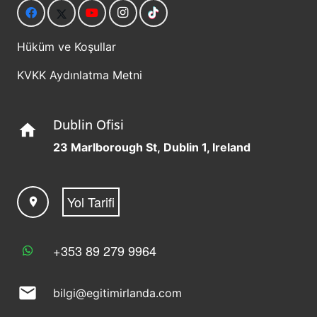
Hüküm ve Koşullar
KVKK Aydınlatma Metni
Dublin Ofisi
home
23 Marlborough St, Dublin 1, Ireland
Yol Tarifi
location_on
+353 89 279 9964
mail
bilgi@egitimirlanda.com