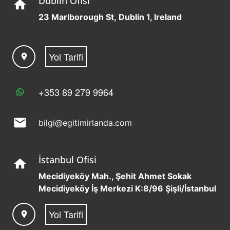
Dublin Ofisi
home
23 Marlborough St, Dublin 1, Ireland
Yol Tarifi
location_on
+353 89 279 9964
mail
bilgi@egitimirlanda.com
İstanbul Ofisi
home
Mecidiyeköy Mah., Şehit Ahmet Sokak
Mecidiyeköy İş Merkezi K:8/96 Şişli/İstanbul
Yol Tarifi
location_on