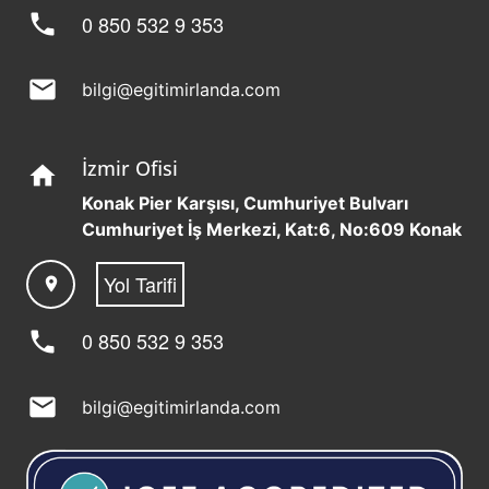
phone
0 850 532 9 353
mail
bilgi@egitimirlanda.com
İzmir Ofisi
home
Konak Pier Karşısı, Cumhuriyet Bulvarı
Cumhuriyet İş Merkezi, Kat:6, No:609 Konak
Yol Tarifi
location_on
phone
0 850 532 9 353
mail
bilgi@egitimirlanda.com