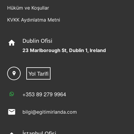
Hüküm ve Koşullar
KVKK Aydınlatma Metni
Dublin Ofisi
home
23 Marlborough St, Dublin 1, Ireland
Yol Tarifi
location_on
+353 89 279 9964
mail
bilgi@egitimirlanda.com
İstanbul Ofisi