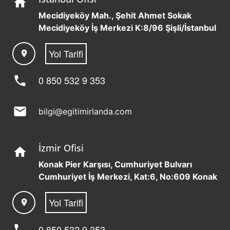
home
Mecidiyeköy Mah., Şehit Ahmet Sokak
Mecidiyeköy İş Merkezi K:8/96 Şişli/İstanbul
Yol Tarifi
location_on
phone
0 850 532 9 353
mail
bilgi@egitimirlanda.com
İzmir Ofisi
home
Konak Pier Karşısı, Cumhuriyet Bulvarı
Cumhuriyet İş Merkezi, Kat:6, No:609 Konak
Yol Tarifi
location_on
phone
0 850 532 9 353