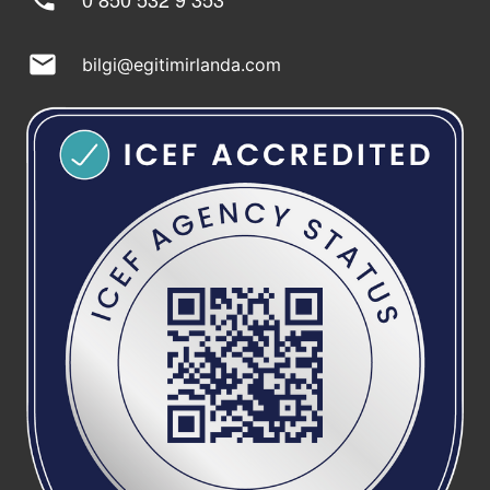
mail
bilgi@egitimirlanda.com