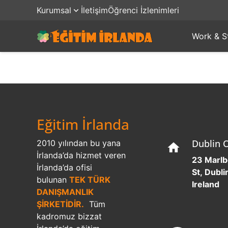
Kurumsal
İletişim
Öğrenci İzlenimleri
Work & S
Eğitim İrlanda
Dublin O
2010 yılından bu yana
home
İrlanda’da hizmet veren
23 Marl
İrlanda’da ofisi
St, Dublin
bulunan
TEK TÜRK
Ireland
DANIŞMANLIK
ŞİRKETİDİR.
Tüm
kadromuz bizzat