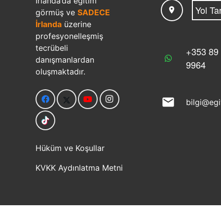
İrlanda’da eğitim
Yol Tar
location_on
görmüş ve
SADECE
İrlanda
üzerine
profesyonelleşmiş
tecrübeli
+353 89
danışmanlardan
9964
oluşmaktadır.
mail
bilgi@eg
Hüküm ve Koşullar
KVKK Aydınlatma Metni