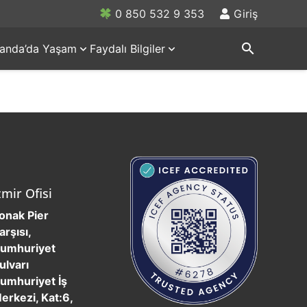
0 850 532 9 353
Giriş
search
rlanda’da Yaşam
Faydalı Bilgiler
zmir Ofisi
onak Pier
arşısı,
umhuriyet
ulvarı
umhuriyet İş
erkezi, Kat:6,