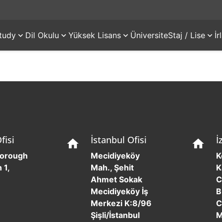
tudy
Dil Okulu
Yüksek Lisans
Üniversite
Staj / Lise
İ
fisi
İstanbul Ofisi
İ
home
home
borough
Mecidiyeköy
K
 1,
Mah., Şehit
K
Ahmet Sokak
C
Mecidiyeköy İş
B
Merkezi K:8/96
C
Şişli/İstanbul
M