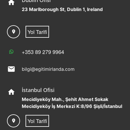
Dublin Ofisi
home
23 Marlborough St, Dublin 1, Ireland
Yol Tarifi
location_on
+353 89 279 9964
mail
bilgi@egitimirlanda.com
İstanbul Ofisi
home
Mecidiyeköy Mah., Şehit Ahmet Sokak
Mecidiyeköy İş Merkezi K:8/96 Şişli/İstanbul
Yol Tarifi
location_on