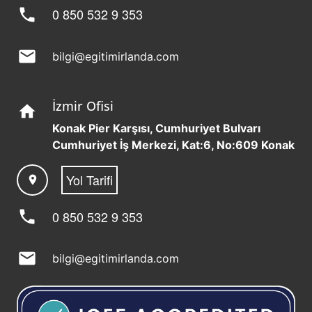
phone
0 850 532 9 353
mail
bilgi@egitimirlanda.com
İzmir Ofisi
home
Konak Pier Karşısı, Cumhuriyet Bulvarı
Cumhuriyet İş Merkezi, Kat:6, No:609 Konak
Yol Tarifi
location_on
phone
0 850 532 9 353
mail
bilgi@egitimirlanda.com