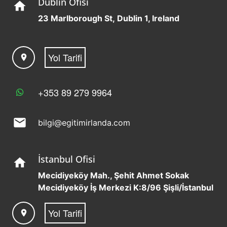
Dublin Ofisi
home
23 Marlborough St, Dublin 1, Ireland
Yol Tarifi
location_on
+353 89 279 9964
mail
bilgi@egitimirlanda.com
İstanbul Ofisi
home
Mecidiyeköy Mah., Şehit Ahmet Sokak
Mecidiyeköy İş Merkezi K:8/96 Şişli/İstanbul
Yol Tarifi
location_on