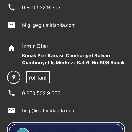
phone
0 850 532 9 353
mail
bilgi@egitimirlanda.com
İzmir Ofisi
home
Konak Pier Karşısı, Cumhuriyet Bulvarı
Cumhuriyet İş Merkezi, Kat:6, No:609 Konak
Yol Tarifi
location_on
phone
0 850 532 9 353
mail
bilgi@egitimirlanda.com