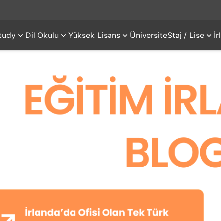
tudy
Dil Okulu
Yüksek Lisans
Üniversite
Staj / Lise
İ