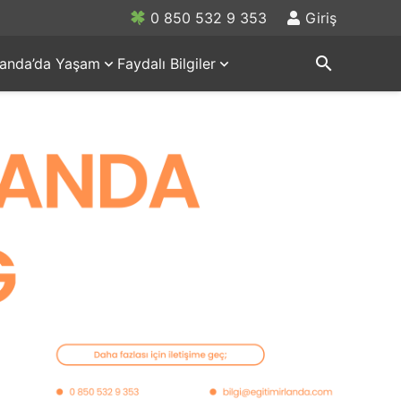
0 850 532 9 353
Giriş
search
rlanda’da Yaşam
Faydalı Bilgiler