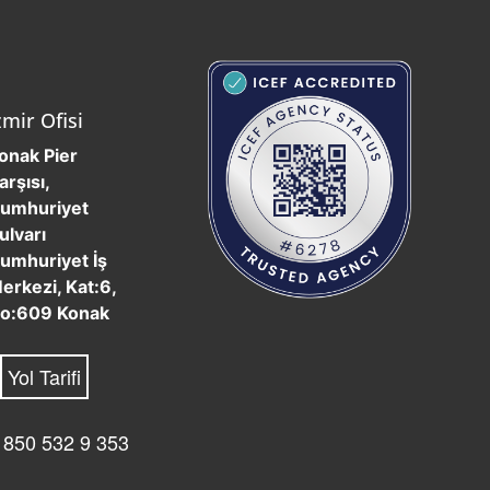
Kendini Aş
Kendini Aş (Bu yazımız, konfor
alanından çıkamaya cesaret bulamayıp
yerinde sayanlar için yazılmıştır
)Ölmeden önce yapılacaklar listeniz nedir
diye sorsalar,…