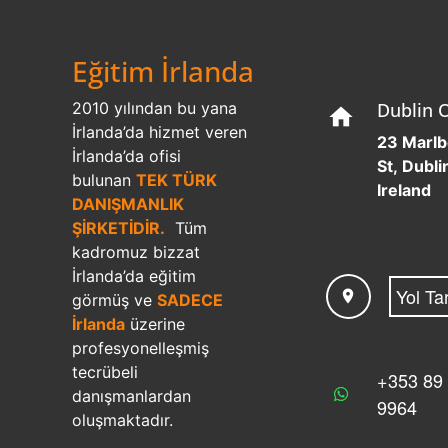
Hedefe Yönelik Eğitim
Hedefe Yönelik Eğitim James Joyce:
“Kendi adıma her zaman Dublin hakkında
yazarım, çünkü Dublin’in kalbine
inebilirsem dünyanın tüm şehirlerinin
kalbine…