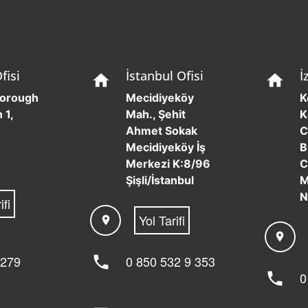
İrlanda Kahvesi
İrlanda Kahvesi Lezzeti ve kokusu ile
günlük hayatımıza eşlik eden kahvenin
bir günü olduğunu biliyor muydunuz?
Dünya Kahve Günü her yıl…