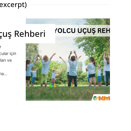
 excerpt)
çuş Rehberi
r
ular için
ları ve
ına…