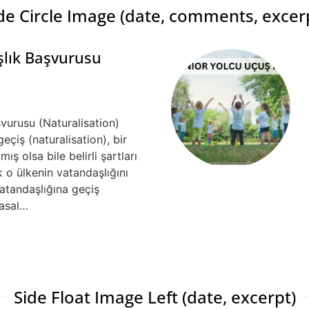
de Circle Image (date, comments, excer
şlık Başvurusu
vurusu (Naturalisation)
eçiş (naturalisation), bir
ş olsa bile belirli şartları
 o ülkenin vatandaşlığını
atandaşlığına geçiş
yasal…
Side Float Image Left (date, excerpt)