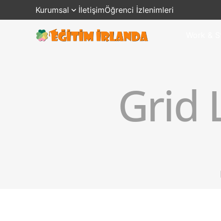
Kurumsal
İletişim
Öğrenci İzlenimleri
Work & S
Grid 