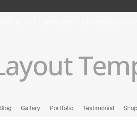
tudy
Dil Okulu
Yüksek Lisans
Üniversite
Staj / Lise
İ
Layout Tem
Blog
Gallery
Portfolio
Testimonial
Sho