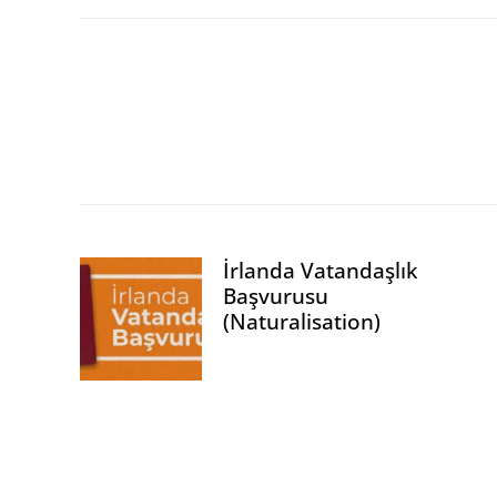
GENEL
İrlanda Vatandaşlık Başvurusu (Natu
İrlanda Vatandaşlık
Başvurusu
(Naturalisation)