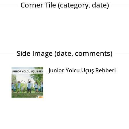
Corner Tile (category, date)
GENEL
ralisation)
Junior Yolcu Uçuş 
Side Image (date, comments)
Junior Yolcu Uçuş Rehberi