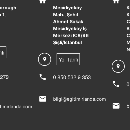
home
home
borough
Mecidiyeköy
K
 1,
Mah., Şehit
K
Ahmet Sokak
C
Mecidiyeköy İş
B
Merkezi K:8/96
C
Şişli/İstanbul
M
N
ifi
Yol Tarifi
location_on
location_on
 279
phone
0 850 532 9 353
phone
0
mail
bilgi@egitimirlanda.com
mail
b
itimirlanda.com