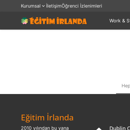
Kurumsal
İletişim
Öğrenci İzlenimleri
Work & S
Hep
Eğitim İrlanda
Dublin O
2010 yılından bu yana