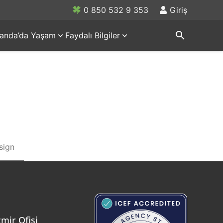
0 850 532 9 353
Giriş
search
rlanda’da Yaşam
Faydalı Bilgiler
sign
zmir Ofisi