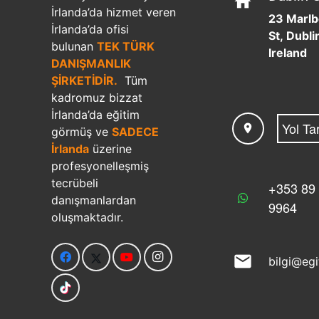
home
İrlanda’da hizmet veren
23 Marl
İrlanda’da ofisi
St, Dublin
bulunan
TEK TÜRK
Ireland
DANIŞMANLIK
ŞİRKETİDİR.
Tüm
kadromuz bizzat
İrlanda’da eğitim
Yol Tar
location_on
görmüş ve
SADECE
İrlanda
üzerine
profesyonelleşmiş
tecrübeli
+353 89
danışmanlardan
9964
oluşmaktadır.
mail
bilgi@eg