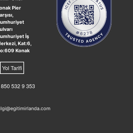
onak Pier
arşısı,
umhuriyet
ulvarı
umhuriyet İş
erkezi, Kat:6,
o:609 Konak
Yol Tarifi
 850 532 9 353
ilgi@egitimirlanda.com