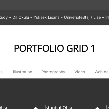
tudy
Dil Okulu
Yüksek Lisans
Üniversite
Staj / Lise
İ
PORTFOLIO GRID 1
si
Illustration
Photography
Video
Web de
fisi
İstanbul Ofisi
İ