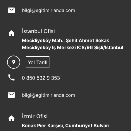
mail
bilgi@egitimirlanda.com
İstanbul Ofisi
home
Mecidiyeköy Mah., Şehit Ahmet Sokak
Mecidiyeköy İş Merkezi K:8/96 Şişli/İstanbul
Yol Tarifi
location_on
phone
0 850 532 9 353
mail
bilgi@egitimirlanda.com
İzmir Ofisi
home
Konak Pier Karşısı, Cumhuriyet Bulvarı