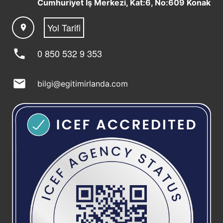
Cumhuriyet İş Merkezi, Kat:6, No:609 Konak
Yol Tarifi
location_on
phone
0 850 532 9 353
mail
bilgi@egitimirlanda.com