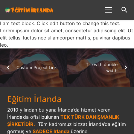
search
I am text block. Click edit button to change this text.
Lorem ipsum dolor sit amet, consectetur adipiscing elit. Ut
elit tellus, luctus nec ullamcorper mattis, pulvinar dapibus
leo.
Tile with double
Custom Project Link
width
Eğitim İrlanda
2010 yılından bu yana İrlanda’da hizmet veren
İrlanda’da ofisi bulunan
TEK TÜRK DANIŞMANLIK
ŞİRKETİDİR.
Tüm kadromuz bizzat İrlanda’da eğitim
görmüş ve
SADECE İrlanda
üzerine