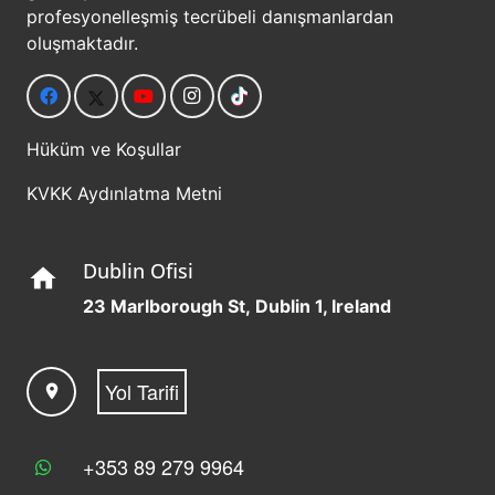
profesyonelleşmiş tecrübeli danışmanlardan
oluşmaktadır.
Hüküm ve Koşullar
KVKK Aydınlatma Metni
Dublin Ofisi
home
23 Marlborough St, Dublin 1, Ireland
Yol Tarifi
location_on
+353 89 279 9964