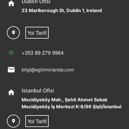
Dublin Ofisi
home
23 Marlborough St, Dublin 1, Ireland
Yol Tarifi
location_on
+353 89 279 9964
mail
bilgi@egitimirlanda.com
İstanbul Ofisi
home
Mecidiyeköy Mah., Şehit Ahmet Sokak
Mecidiyeköy İş Merkezi K:8/96 Şişli/İstanbul
Yol Tarifi
location_on