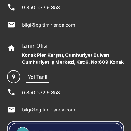
phone
0 850 532 9 353
mail
bilgi@egitimirlanda.com
İzmir Ofisi
home
Konak Pier Karşısı, Cumhuriyet Bulvarı
Cumhuriyet İş Merkezi, Kat:6, No:609 Konak
Yol Tarifi
location_on
phone
0 850 532 9 353
mail
bilgi@egitimirlanda.com