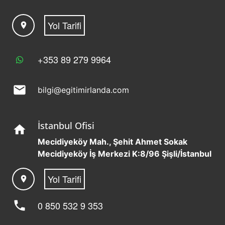
Yol Tarifi
location_on
+353 89 279 9964
mail
bilgi@egitimirlanda.com
İstanbul Ofisi
home
Mecidiyeköy Mah., Şehit Ahmet Sokak
Mecidiyeköy İş Merkezi K:8/96 Şişli/İstanbul
Yol Tarifi
location_on
phone
0 850 532 9 353