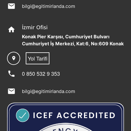
mail
bilgi@egitimirlanda.com
İzmir Ofisi
home
Konak Pier Karşısı, Cumhuriyet Bulvarı
Cumhuriyet İş Merkezi, Kat:6, No:609 Konak
Yol Tarifi
location_on
phone
0 850 532 9 353
mail
bilgi@egitimirlanda.com