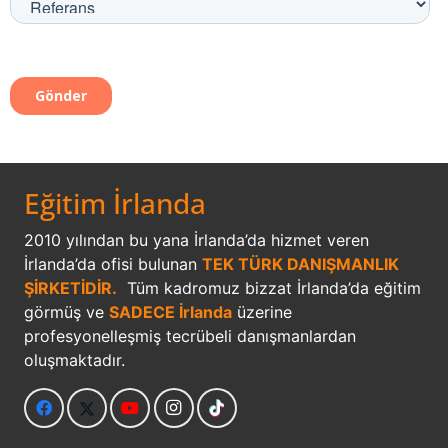
Eğitim İrlanda
2010 yılından bu yana İrlanda’da hizmet veren
İrlanda’da ofisi bulunan
TEK TÜRK DANIŞMANLIK
ŞİRKETİDİR.
Tüm kadromuz bizzat İrlanda’da eğitim
görmüş ve
SADECE İrlanda
üzerine
profesyonelleşmiş tecrübeli danışmanlardan
oluşmaktadır.