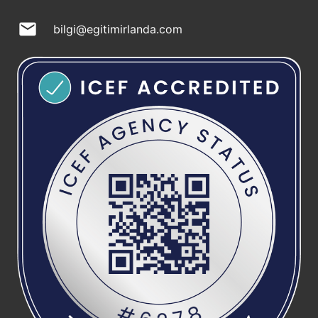
mail
bilgi@egitimirlanda.com