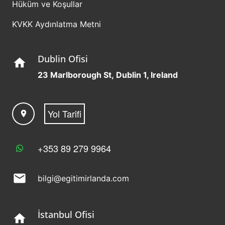
Hüküm ve Koşullar
KVKK Aydınlatma Metni
Dublin Ofisi
home
23 Marlborough St, Dublin 1, Ireland
Yol Tarifi
location_on
+353 89 279 9964
mail
bilgi@egitimirlanda.com
İstanbul Ofisi
home