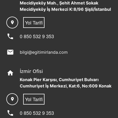
Mecidiyeköy Mah., Şehit Ahmet Sokak
Mecidiyeköy İş Merkezi K:8/96 Şişli/İstanbul
Yol Tarifi
location_on
phone
0 850 532 9 353
mail
bilgi@egitimirlanda.com
İzmir Ofisi
home
Konak Pier Karşısı, Cumhuriyet Bulvarı
Cumhuriyet İş Merkezi, Kat:6, No:609 Konak
Yol Tarifi
location_on
phone
0 850 532 9 353