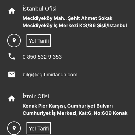
İstanbul Ofisi
home
Mecidiyeköy Mah., Şehit Ahmet Sokak
Mecidiyeköy İş Merkezi K:8/96 Şişli/İstanbul
Yol Tarifi
location_on
phone
0 850 532 9 353
mail
bilgi@egitimirlanda.com
İzmir Ofisi
home
Konak Pier Karşısı, Cumhuriyet Bulvarı
Cumhuriyet İş Merkezi, Kat:6, No:609 Konak
Yol Tarifi
location_on