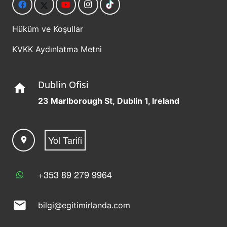
Hüküm ve Koşullar
KVKK Aydınlatma Metni
Dublin Ofisi
home
23 Marlborough St, Dublin 1, Ireland
Yol Tarifi
location_on
+353 89 279 9964
mail
bilgi@egitimirlanda.com