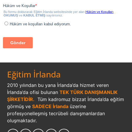
Eğitim İrlanda
2010 yılından bu yana İrlanda’da hizmet veren
İrlanda’da ofisi bulunan
TEK TÜRK DANIŞMANLIK
ŞİRKETİDİR.
Tüm kadromuz bizzat İrlanda’da eğitim
görmüş ve
SADECE İrlanda
üzerine
profesyonelleşmiş tecrübeli danışmanlardan
oluşmaktadır.