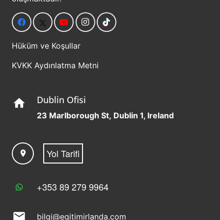
Hüküm ve Koşullar
KVKK Aydınlatma Metni
Dublin Ofisi
home
23 Marlborough St, Dublin 1, Ireland
Yol Tarifi
location_on
+353 89 279 9964
mail
bilgi@egitimirlanda.com