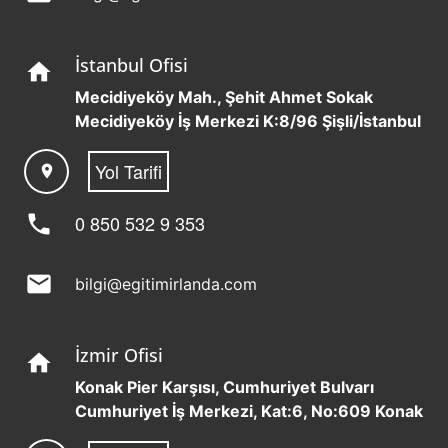
İstanbul Ofisi
home
Mecidiyeköy Mah., Şehit Ahmet Sokak
Mecidiyeköy İş Merkezi K:8/96 Şişli/İstanbul
Yol Tarifi
location_on
phone
0 850 532 9 353
mail
bilgi@egitimirlanda.com
İzmir Ofisi
home
Konak Pier Karşısı, Cumhuriyet Bulvarı
Cumhuriyet İş Merkezi, Kat:6, No:609 Konak