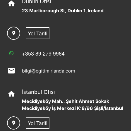
Dublin Ofisi
home
23 Marlborough St, Dublin 1, Ireland
Yol Tarifi
location_on
+353 89 279 9964
mail
bilgi@egitimirlanda.com
İstanbul Ofisi
home
Mecidiyeköy Mah., Şehit Ahmet Sokak
Mecidiyeköy İş Merkezi K:8/96 Şişli/İstanbul
Yol Tarifi
location_on