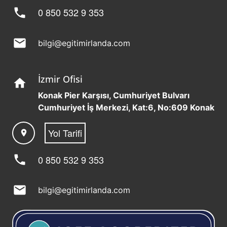
phone
0 850 532 9 353
mail
bilgi@egitimirlanda.com
İzmir Ofisi
home
Konak Pier Karşısı, Cumhuriyet Bulvarı
Cumhuriyet İş Merkezi, Kat:6, No:609 Konak
Yol Tarifi
location_on
phone
0 850 532 9 353
mail
bilgi@egitimirlanda.com