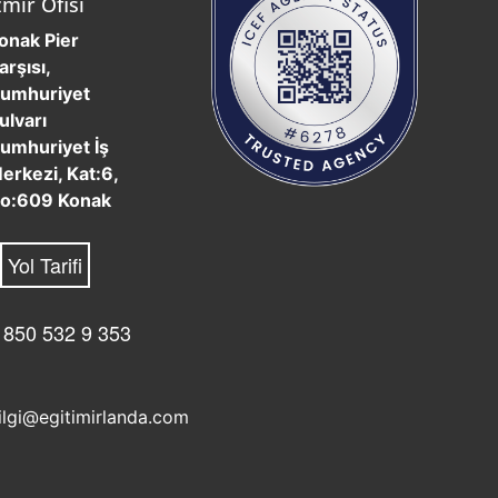
zmir Ofisi
onak Pier
arşısı,
umhuriyet
ulvarı
umhuriyet İş
erkezi, Kat:6,
o:609 Konak
Yol Tarifi
 850 532 9 353
ilgi@egitimirlanda.com