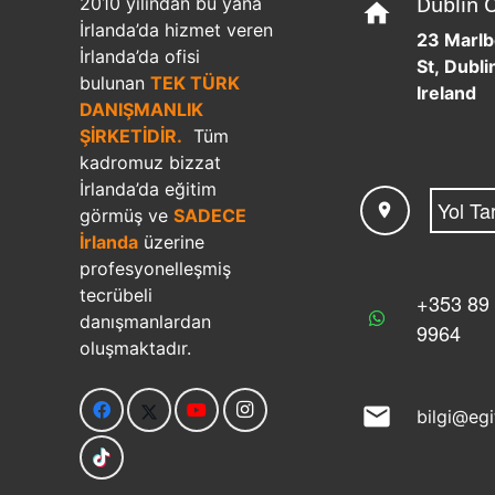
Dublin O
2010 yılından bu yana
home
İrlanda’da hizmet veren
23 Marl
İrlanda’da ofisi
St, Dublin
bulunan
TEK TÜRK
Ireland
DANIŞMANLIK
ŞİRKETİDİR.
Tüm
kadromuz bizzat
İrlanda’da eğitim
Yol Tar
location_on
görmüş ve
SADECE
İrlanda
üzerine
profesyonelleşmiş
tecrübeli
+353 89
danışmanlardan
9964
oluşmaktadır.
mail
bilgi@eg