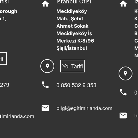
fisi
İstanbul Ofisi
İ
home
home
borough
Mecidiyeköy
K
 1,
Mah., Şehit
K
Ahmet Sokak
C
Mecidiyeköy İş
B
Merkezi K:8/96
C
Şişli/İstanbul
M
N
ifi
Yol Tarifi
location_on
location_on
 279
phone
0 850 532 9 353
phone
0
mail
bilgi@egitimirlanda.com
mail
b
itimirlanda.com