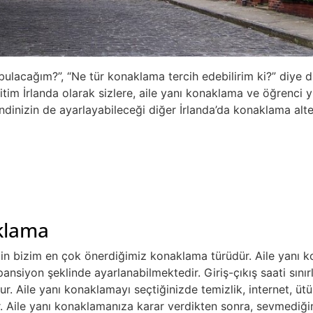
 bulacağım?”, “Ne tür konaklama tercih edebilirim ki?” diye
im İrlanda olarak sizlere, aile yanı konaklama ve öğrenci y
dinizin de ayarlayabileceği diğer İrlanda’da konaklama alter
aklama
çin bizim en çok önerdiğimiz konaklama türüdür. Aile yanı ko
nsiyon şeklinde ayarlanabilmektedir. Giriş-çıkış saati sını
r. Aile yanı konaklamayı seçtiğinizde temizlik, internet, üt
ır. Aile yanı konaklamanıza karar verdikten sonra, sevmediği