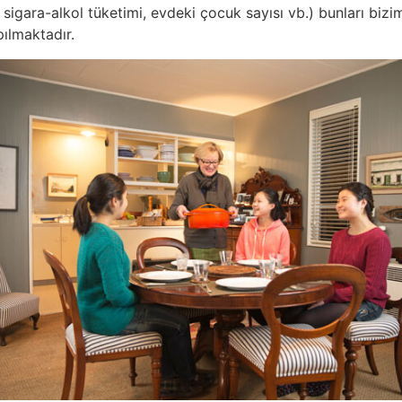
sigara-alkol tüketimi, evdeki çocuk sayısı vb.) bunları bizi
pılmaktadır.