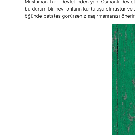
Müslüman Türk Devleti’nden yani Osmanlı Devletin
bu durum bir nevi onların kurtuluşu olmuştur ve 
öğünde patates görürseniz şaşırmamanızı önerir