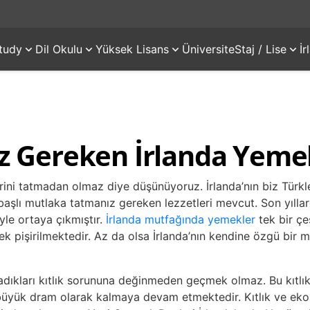
tudy
Dil Okulu
Yüksek Lisans
Üniversite
Staj / Lise
İ
 Gereken İrlanda Yemek
erini tatmadan olmaz diye düşünüyoruz. İrlanda’nın biz Türkle
başlı mutlaka tatmanız gereken lezzetleri mevcut. Son yılla
yle ortaya çıkmıştır.
İrlanda mutfağında yemekler
tek bir çe
ek pişirilmektedir. Az da olsa İrlanda’nın kendine özgü bir m
adıkları kıtlık sorununa değinmeden geçmek olmaz. Bu kıtl
üyük dram olarak kalmaya devam etmektedir. Kıtlık ve ekono