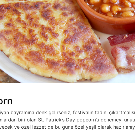
orn
stiyan bayramına denk gelirseniz, festivalin tadını çıkartma
Bunlardan biri olan St. Patrick’s Day popcorn’u denemeyi unu
yiyecek ve özel lezzet de bu güne özel yeşil olarak hazırlanı