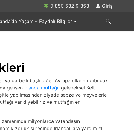
0 850 532 9 353
Giriş
search
rlanda’da Yaşam
Faydalı Bilgiler
leri
r ya da belli başlı diğer Avrupa ülkeleri gibi çok
rda gelişen
İrlanda mutfağı
, geleneksel Kelt
şitle yapılmasından ziyade sebze ve meyvelerle
utfağı var diyebiliriz ve mutfağın en
ık zamanında milyonlarca vatandaşın
mik zorluk sürecinde İrlandalılara yardım eli