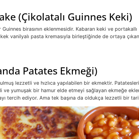
ke (Çikolatalı Guinnes Keki)
r Guinnes birasının eklenmesidir. Kabaran keki ve portakallı
u kek vanilyalı pasta kremasıyla birleştiğinde de ortaya çı
rlanda Patates Ekmeği)
ulmuş lezzetli ve hızlıca yapılabilen bir ekmektir. Patatesle
emli ve yumuşak bir hamur elde etmeyi sağlayan ekmeğe ekl
ı tercih ediyor. Ama tek başına da oldukça lezzetli bir tari