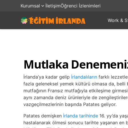
Kurumsal
İletişim
Öğrenci İzlenimleri
Work & S
Mutlaka Denemeniz
İrlanda’ya kadar gelip
İrlandalıların
farklı lezzetl
fazla geleneksel yemek kültürü olmasa da, belli 
mutfağının Fransız mutfağıyla etkileşime girmesi
aynı zamanda deniz ürünleriyle de zengileştiriler
vazgeçilmezlerinin başında Patates geliyor.
Patates demişken
İrlanda tarihinde
16. yy’da yaş
hastalanarak ölmesi sonucu tarihte yaşanan en b