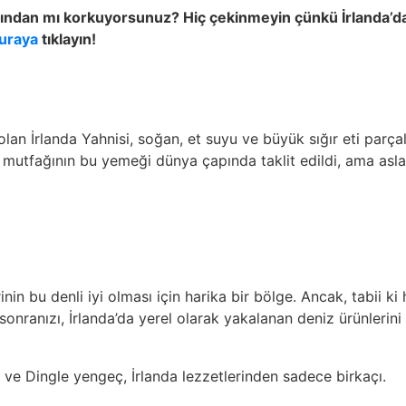
ndan mı korkuyorsunuz? Hiç çekinmeyin çünkü İrlanda’da b
uraya
tıklayın!
 olan İrlanda Yahnisi, soğan, et suyu ve büyük sığır eti par
anda mutfağının bu yemeği dünya çapında taklit edildi, ama a
rinin bu denli iyi olması için harika bir bölge. Ancak, tabii
ranızı, İrlanda’da yerel olarak yakalanan deniz ürünlerini y
 ve Dingle yengeç, İrlanda lezzetlerinden sadece birkaçı.