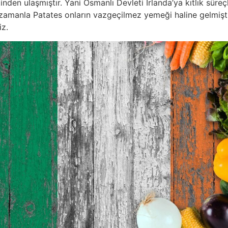
den ulaşmıştır. Yani Osmanlı Devleti İrlanda’ya kıtlık sür
zamanla Patates onların vazgeçilmez yemeği haline gelmiştir.
iz.